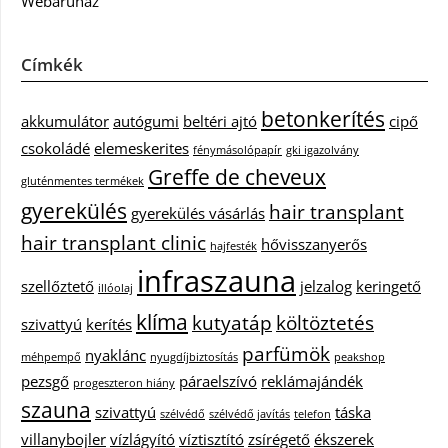
Webáruház
Címkék
betonkerítés
akkumulátor
autógumi
beltéri ajtó
cipő
csokoládé
elemeskerites
fénymásolópapír
gki igazolvány
Greffe de cheveux
gluténmentes termékek
gyerekülés
hair transplant
gyerekülés vásárlás
hair transplant clinic
hővisszanyerős
hajfesték
infraszauna
szellőztető
jelzalog
keringető
illóolaj
klíma
kutyatáp
költöztetés
szivattyú
kerítés
parfümök
nyaklánc
méhpempő
nyugdíjbiztosítás
peakshop
pezsgő
páraelszívó
reklámajándék
progeszteron hiány
szauna
szivattyú
táska
szélvédő
szélvédő javítás
telefon
villanybojler
vízlágyító
víztisztító
zsírégető
ékszerek