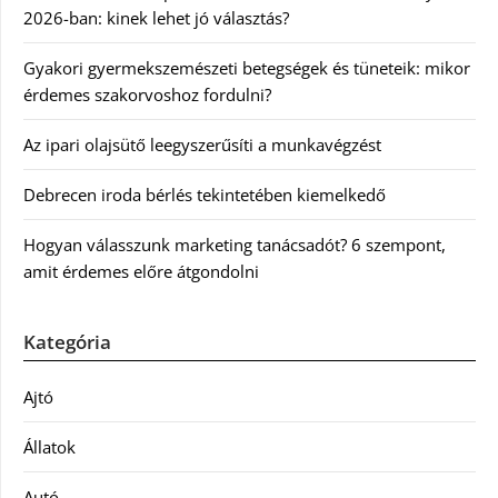
2026-ban: kinek lehet jó választás?
Gyakori gyermekszemészeti betegségek és tüneteik: mikor
érdemes szakorvoshoz fordulni?
Az ipari olajsütő leegyszerűsíti a munkavégzést
Debrecen iroda bérlés tekintetében kiemelkedő
Hogyan válasszunk marketing tanácsadót? 6 szempont,
amit érdemes előre átgondolni
Kategória
Ajtó
Állatok
Autó