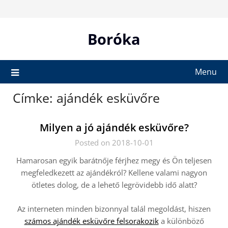
Skip
to
content
Boróka
Menu
Címke:
ajándék esküvőre
Milyen a jó ajándék esküvőre?
Posted on 2018-10-01
Hamarosan egyik barátnője férjhez megy és Ön teljesen
megfeledkezett az ajándékról? Kellene valami nagyon
ötletes dolog, de a lehető legrövidebb idő alatt?
Az interneten minden bizonnyal talál megoldást, hiszen
számos ajándék esküvőre felsorakozik
a különböző