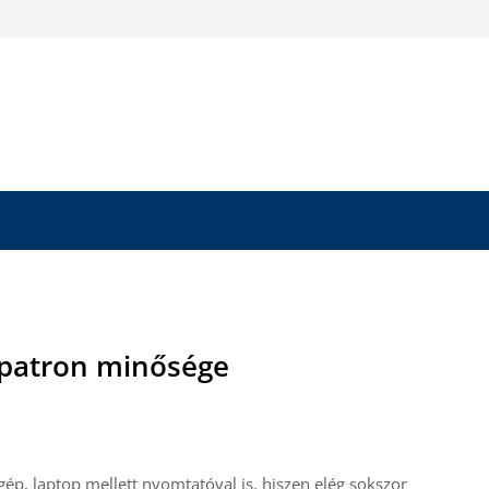
patron minősége
p, laptop mellett nyomtatóval is, hiszen elég sokszor