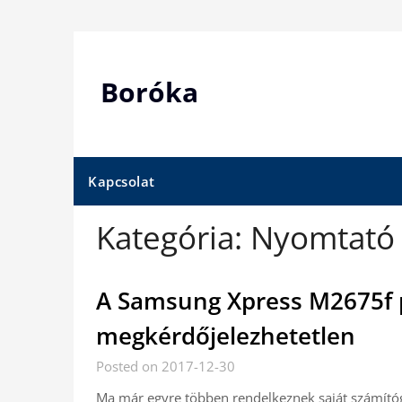
Skip
to
content
Boróka
Kapcsolat
Kategória:
Nyomtató
A Samsung Xpress M2675f 
megkérdőjelezhetetlen
Posted on 2017-12-30
Ma már egyre többen rendelkeznek saját számítógé