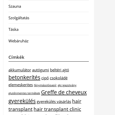
Szauna
Szolgáltatás
Táska
Webáruház
Címkék
akkumulátor
autógumi
beltéri ajtó
betonkerítés
cipő
csokoládé
elemeskerites
fénymásolópapír
gki igazolvány
Greffe de cheveux
gluténmentes termékek
gyerekülés
hair
gyerekülés vásárlás
transplant
hair transplant clinic