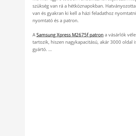
szükség van rá a hétköznapokban. Hatványozottan
van és gyakran ki kell a házi feladathoz nyomta
nyomtató és a patron.
A
Samsung Xpress M2675f patron
a vásárlók vél
tartozik, hiszen nagykapacitású, akár 3000 oldal i
gyártó. …