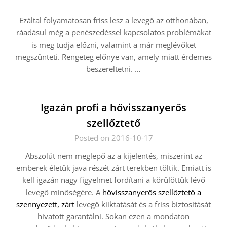
Ezáltal folyamatosan friss lesz a levegő az otthonában,
ráadásul még a penészedéssel kapcsolatos problémákat
is meg tudja előzni, valamint a már meglévőket
megszünteti. Rengeteg előnye van, amely miatt érdemes
beszereltetni. …
Igazán profi a hővisszanyerős
szellőztető
Posted on 2016-10-17
Abszolút nem meglepő az a kijelentés, miszerint az
emberek életük java részét zárt terekben töltik. Emiatt is
kell igazán nagy figyelmet fordítani a körülöttük lévő
levegő minőségére. A
hővisszanyerős szellőztető a
szennyezett, zárt
levegő kiiktatását és a friss biztosítását
hivatott garantálni. Sokan ezen a mondaton