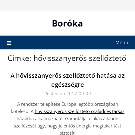
Skip
to
content
Boróka
Menu
Címke:
hővisszanyerős szellőztető
A hővisszanyerős szellőztető hatása az
egészségre
Posted on 2017-09-09
A rendszer telepítése Európa legtöbb országában
kötelező. A
hővisszanyerős szellőztető családi és társas
házakba alkalmazható. Garantálja a lakás állandó
szellőzését úgy, hogy jelentős energia megtakarítást
biztosít.