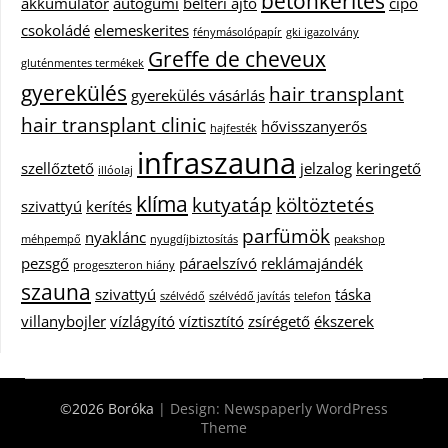
betonkerítés
akkumulátor
autógumi
beltéri ajtó
cipő
csokoládé
elemeskerites
fénymásolópapír
gki igazolvány
Greffe de cheveux
gluténmentes termékek
gyerekülés
hair transplant
gyerekülés vásárlás
hair transplant clinic
hővisszanyerős
hajfesték
infraszauna
szellőztető
jelzalog
keringető
illóolaj
klíma
kutyatáp
költöztetés
szivattyú
kerítés
parfümök
nyaklánc
méhpempő
nyugdíjbiztosítás
peakshop
pezsgő
páraelszívó
reklámajándék
progeszteron hiány
szauna
szivattyú
táska
szélvédő
szélvédő javítás
telefon
villanybojler
vízlágyító
víztisztító
zsírégető
ékszerek
©2026 Boróka
| Design:
Newspaperly WordPress
Theme