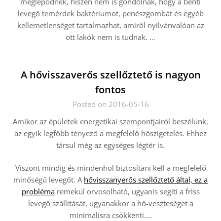
meglepődnek, hiszen nem is gondolnák, hogy a benti
levegő temérdek baktériumot, penészgombát és egyéb
kellemetlenséget tartalmazhat, amiről nyilvánvalóan az
ott lakók nem is tudnak.
…
A hővisszaverős szellőztető is nagyon
fontos
Posted on 2016-05-16
Amikor az épületek energetikai szempontjairól beszélünk,
az egyik legfőbb tényező a megfelelő hőszigetelés. Ehhez
társul még az egységes légtér is.
Viszont mindig és mindenhol biztosítani kell a megfelelő
minőségű levegőt. A
hővisszanyerős szellőztető által, ez a
probléma
remekül orvosolható, ugyanis segíti a friss
levegő szállítását, ugyanakkor a hő-veszteséget a
minimálisra csökkenti.
…