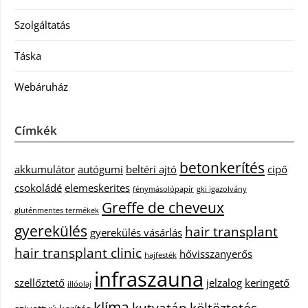
Szolgáltatás
Táska
Webáruház
Címkék
betonkerítés
akkumulátor
autógumi
beltéri ajtó
cipő
csokoládé
elemeskerites
fénymásolópapír
gki igazolvány
Greffe de cheveux
gluténmentes termékek
gyerekülés
hair transplant
gyerekülés vásárlás
hair transplant clinic
hővisszanyerős
hajfesték
infraszauna
szellőztető
jelzalog
keringető
illóolaj
klíma
kutyatáp
költöztetés