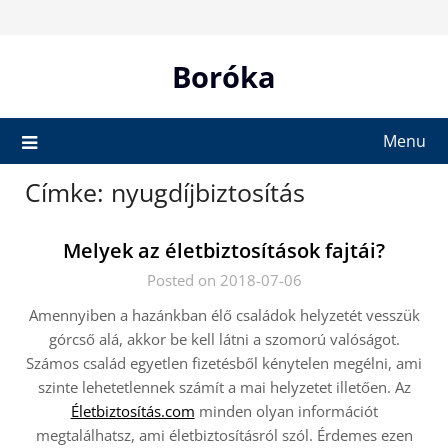
Skip
to
content
Boróka
Menu
Címke:
nyugdíjbiztosítás
Melyek az életbiztosítások fajtái?
Posted on 2018-07-06
Amennyiben a hazánkban élő családok helyzetét vesszük
górcső alá, akkor be kell látni a szomorú valóságot.
Számos család egyetlen fizetésből kénytelen megélni, ami
szinte lehetetlennek számít a mai helyzetet illetően. Az
Életbiztosítás.com
minden olyan információt
megtalálhatsz, ami életbiztosításról szól. Érdemes ezen