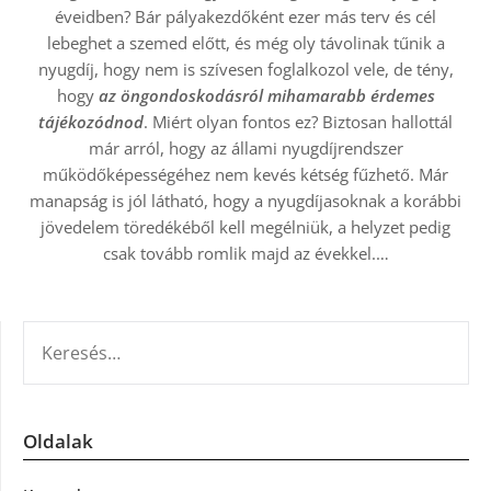
éveidben? Bár pályakezdőként ezer más terv és cél
lebeghet a szemed előtt, és még oly távolinak tűnik a
nyugdíj, hogy nem is szívesen foglalkozol vele, de tény,
hogy
az öngondoskodásról mihamarabb érdemes
tájékozódnod
. Miért olyan fontos ez? Biztosan hallottál
már arról, hogy az állami nyugdíjrendszer
működőképességéhez nem kevés kétség fűzhető. Már
manapság is jól látható, hogy a nyugdíjasoknak a korábbi
jövedelem töredékéből kell megélniük, a helyzet pedig
csak tovább romlik majd az évekkel.…
KERESÉS:
Oldalak