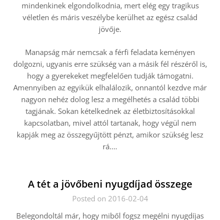
mindenkinek elgondolkodnia, mert elég egy tragikus
véletlen és máris veszélybe kerülhet az egész család
jövője.
Manapság már nemcsak a férfi feladata keményen
dolgozni, ugyanis erre szükség van a másik fél részéről is,
hogy a gyerekeket megfelelően tudják támogatni.
Amennyiben az egyikük elhalálozik, onnantól kezdve már
nagyon nehéz dolog lesz a megélhetés a család többi
tagjának. Sokan kételkednek az életbiztosításokkal
kapcsolatban, mivel attól tartanak, hogy végül nem
kapják meg az összegyűjtött pénzt, amikor szükség lesz
rá.…
A tét a jövőbeni nyugdíjad összege
Posted on 2016-02-04
Belegondoltál már, hogy miből fogsz megélni nyugdíjas