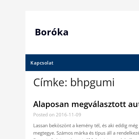
Skip
to
content
Boróka
Kapcsolat
Címke:
bhpgumi
Alaposan megválasztott a
Posted on 2016-11-09
Lassan beköszönt a kemény tél, és aki eddig még n
megtegye. Számos márka és típus áll a rendelkezés