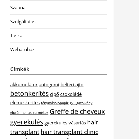
Szauna
Szolgáltatás
Táska
Webáruház
Címkék
akkumulátor
autógumi
beltéri ajtó
betonkerítés
cipő
csokoládé
elemeskerites
fénymásolópapír
gki igazolvány
Greffe de cheveux
gluténmentes termékek
gyerekülés
hair
gyerekülés vásárlás
transplant
hair transplant clinic