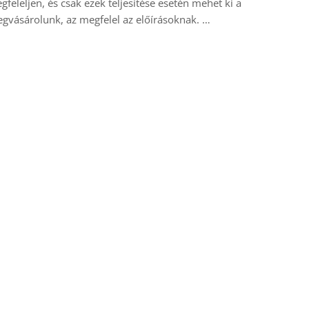
feleljen, és csak ezek teljesítése esetén mehet ki a
egvásárolunk, az megfelel az előírásoknak.
…