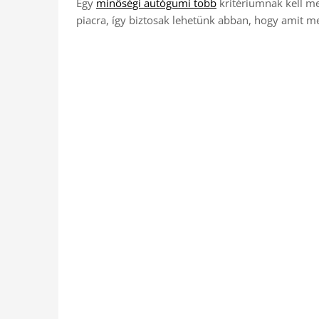
Egy
minőségi autógumi több
kritériumnak kell meg
piacra, így biztosak lehetünk abban, hogy amit m