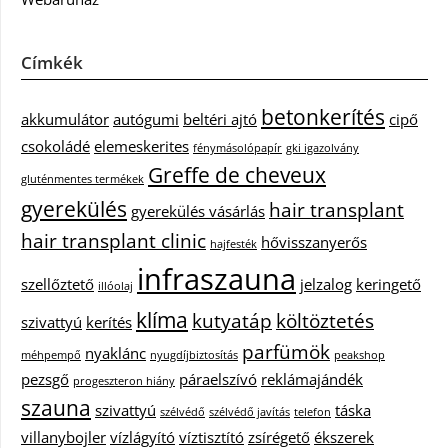
Címkék
betonkerítés
akkumulátor
autógumi
beltéri ajtó
cipő
csokoládé
elemeskerites
fénymásolópapír
gki igazolvány
Greffe de cheveux
gluténmentes termékek
gyerekülés
hair transplant
gyerekülés vásárlás
hair transplant clinic
hővisszanyerős
hajfesték
infraszauna
szellőztető
jelzalog
keringető
illóolaj
klíma
kutyatáp
költöztetés
szivattyú
kerítés
parfümök
nyaklánc
méhpempő
nyugdíjbiztosítás
peakshop
pezsgő
páraelszívó
reklámajándék
progeszteron hiány
szauna
szivattyú
táska
szélvédő
szélvédő javítás
telefon
villanybojler
vízlágyító
víztisztító
zsírégető
ékszerek