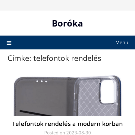
Skip
to
content
Boróka
Menu
Címke:
telefontok rendelés
Telefontok rendelés a modern korban
Posted on 2023-08-30