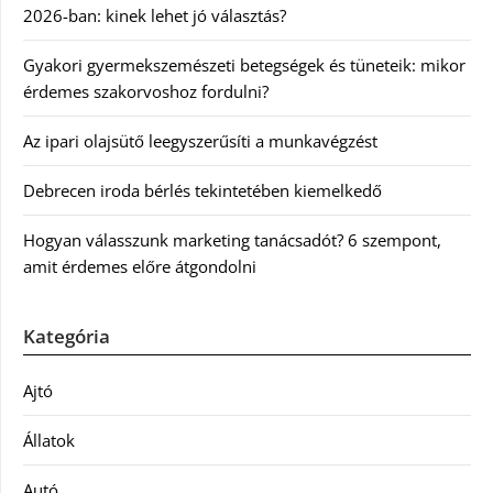
2026-ban: kinek lehet jó választás?
Gyakori gyermekszemészeti betegségek és tüneteik: mikor
érdemes szakorvoshoz fordulni?
Az ipari olajsütő leegyszerűsíti a munkavégzést
Debrecen iroda bérlés tekintetében kiemelkedő
Hogyan válasszunk marketing tanácsadót? 6 szempont,
amit érdemes előre átgondolni
Kategória
Ajtó
Állatok
Autó