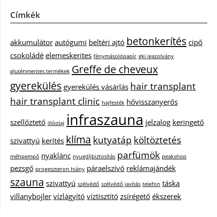
Címkék
betonkerítés
akkumulátor
autógumi
beltéri ajtó
cipő
csokoládé
elemeskerites
fénymásolópapír
gki igazolvány
Greffe de cheveux
gluténmentes termékek
gyerekülés
hair transplant
gyerekülés vásárlás
hair transplant clinic
hővisszanyerős
hajfesték
infraszauna
szellőztető
jelzalog
keringető
illóolaj
klíma
kutyatáp
költöztetés
szivattyú
kerítés
parfümök
nyaklánc
méhpempő
nyugdíjbiztosítás
peakshop
pezsgő
páraelszívó
reklámajándék
progeszteron hiány
szauna
szivattyú
táska
szélvédő
szélvédő javítás
telefon
villanybojler
vízlágyító
víztisztító
zsírégető
ékszerek