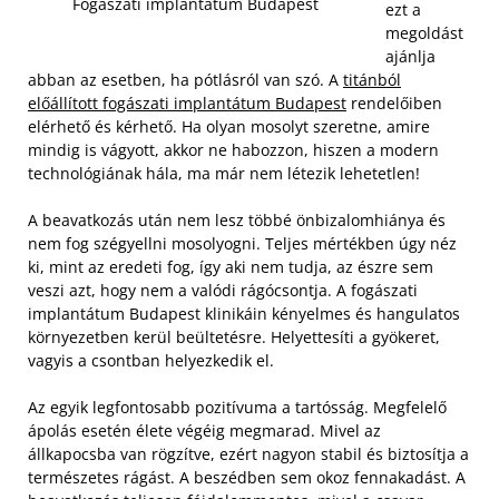
Fogászati implantátum Budapest
ezt a
megoldást
ajánlja
abban az esetben, ha pótlásról van szó. A
titánból
előállított fogászati implantátum Budapest
rendelőiben
elérhető és kérhető. Ha olyan mosolyt szeretne, amire
mindig is vágyott, akkor ne habozzon, hiszen a modern
technológiának hála, ma már nem létezik lehetetlen!
A beavatkozás után nem lesz többé önbizalomhiánya és
nem fog szégyellni mosolyogni. Teljes mértékben úgy néz
ki, mint az eredeti fog, így aki nem tudja, az észre sem
veszi azt, hogy nem a valódi rágócsontja. A fogászati
implantátum Budapest klinikáin kényelmes és hangulatos
környezetben kerül beültetésre. Helyettesíti a gyökeret,
vagyis a csontban helyezkedik el.
Az egyik legfontosabb pozitívuma a tartósság. Megfelelő
ápolás esetén élete végéig megmarad. Mivel az
állkapocsba van rögzítve, ezért nagyon stabil és biztosítja a
természetes rágást. A beszédben sem okoz fennakadást. A