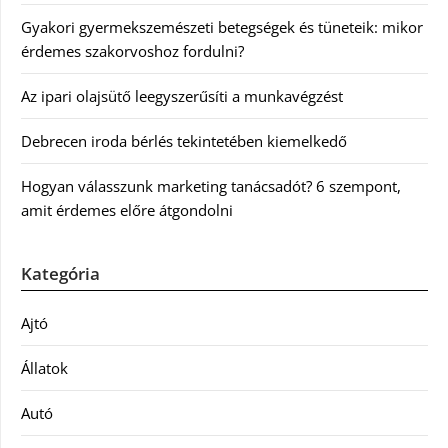
Gyakori gyermekszemészeti betegségek és tüneteik: mikor
érdemes szakorvoshoz fordulni?
Az ipari olajsütő leegyszerűsíti a munkavégzést
Debrecen iroda bérlés tekintetében kiemelkedő
Hogyan válasszunk marketing tanácsadót? 6 szempont,
amit érdemes előre átgondolni
Kategória
Ajtó
Állatok
Autó