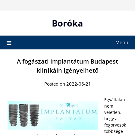
Skip
to
content
Boróka
Menu
A fogászati implantátum Budapest
klinikáin igényelhető
Posted on 2022-06-21
Egyáltalán
nem
véletlen,
hogy a
fogorvosok
többsége