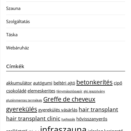
Szauna
Szolgáltatás
Táska
Webáruház
Címkék
betonkerítés
akkumulátor
autógumi
beltéri ajtó
cipő
csokoládé
elemeskerites
fénymásolópapír
gki igazolvány
Greffe de cheveux
gluténmentes termékek
gyerekülés
hair transplant
gyerekülés vásárlás
hair transplant clinic
hővisszanyerős
hajfesték
infraszauna