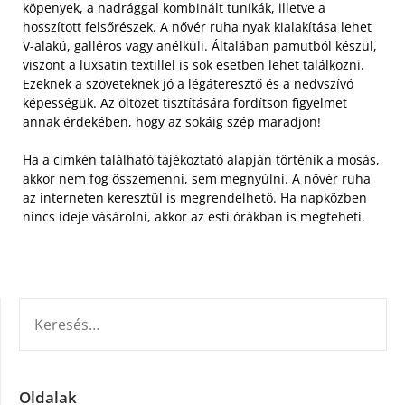
köpenyek, a nadrággal kombinált tunikák, illetve a
hosszított felsőrészek.
A nővér ruha nyak kialakítása lehet
V-alakú, galléros vagy anélküli. Általában pamutból készül,
viszont a luxsatin textillel is sok esetben lehet találkozni.
Ezeknek a szöveteknek jó a légáteresztő és a nedvszívó
képességük. Az öltözet tisztítására fordítson figyelmet
annak érdekében, hogy az sokáig szép maradjon!
Ha a címkén található tájékoztató alapján történik a mosás,
akkor nem fog összemenni, sem megnyúlni. A nővér ruha
az interneten keresztül is megrendelhető. Ha napközben
nincs ideje vásárolni, akkor az esti órákban is megteheti.
KERESÉS:
Oldalak