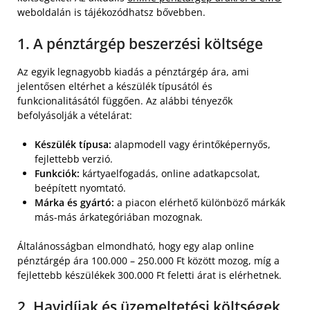
weboldalán is tájékozódhatsz bővebben.
1. A pénztárgép beszerzési költsége
Az egyik legnagyobb kiadás a pénztárgép ára, ami
jelentősen eltérhet a készülék típusától és
funkcionalitásától függően. Az alábbi tényezők
befolyásolják a vételárat:
Készülék típusa:
alapmodell vagy érintőképernyős,
fejlettebb verzió.
Funkciók:
kártyaelfogadás, online adatkapcsolat,
beépített nyomtató.
Márka és gyártó:
a piacon elérhető különböző márkák
más-más árkategóriában mozognak.
Általánosságban elmondható, hogy egy alap online
pénztárgép ára 100.000 – 250.000 Ft között mozog, míg a
fejlettebb készülékek 300.000 Ft feletti árat is elérhetnek.
2. Havidíjak és üzemeltetési költségek