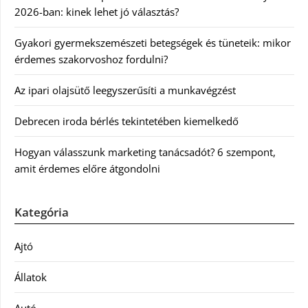
2026-ban: kinek lehet jó választás?
Gyakori gyermekszemészeti betegségek és tüneteik: mikor
érdemes szakorvoshoz fordulni?
Az ipari olajsütő leegyszerűsíti a munkavégzést
Debrecen iroda bérlés tekintetében kiemelkedő
Hogyan válasszunk marketing tanácsadót? 6 szempont,
amit érdemes előre átgondolni
Kategória
Ajtó
Állatok
Autó