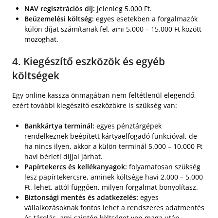
NAV regisztrációs díj:
jelenleg 5.000 Ft.
Beüzemelési költség:
egyes esetekben a forgalmazók
külön díjat számítanak fel, ami 5.000 – 15.000 Ft között
mozoghat.
4. Kiegészítő eszközök és egyéb
költségek
Egy online kassza önmagában nem feltétlenül elegendő,
ezért további kiegészítő eszközökre is szükség van:
Bankkártya terminál:
egyes pénztárgépek
rendelkeznek beépített kártyaelfogadó funkcióval, de
ha nincs ilyen, akkor a külön terminál 5.000 – 10.000 Ft
havi bérleti díjjal járhat.
Papírtekercs és kellékanyagok:
folyamatosan szükség
lesz papírtekercsre, aminek költsége havi 2.000 – 5.000
Ft. lehet, attól függően, milyen forgalmat bonyolítasz.
Biztonsági mentés és adatkezelés:
egyes
vállalkozásoknak fontos lehet a rendszeres adatmentés
és tárolás, ami szintén költséget von maga után.