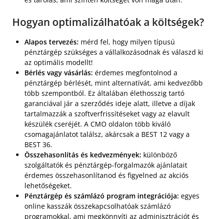
Hogyan optimalizálhatóak a költségek?
Alapos tervezés:
mérd fel, hogy milyen típusú
pénztárgép szükséges a vállalkozásodnak és válaszd ki
az optimális modellt!
Bérlés vagy vásárlás:
érdemes megfontolnod a
pénztárgép bérlését, mint alternatívát, ami kedvezőbb
több szempontból. Ez általában élethosszig tartó
garanciával jár a szerződés ideje alatt, illetve a díjak
tartalmazzák a szoftverfrissítéseket vagy az elavult
készülék cseréjét. A CMO oldalon több kiváló
csomagajánlatot találsz, akárcsak a BEST 12 vagy a
BEST 36.
Összehasonlítás és kedvezmények:
különböző
szolgáltatók és pénztárgép-forgalmazók ajánlatait
érdemes összehasonlítanod és figyelned az akciós
lehetőségeket.
Pénztárgép és számlázó program integrációja:
egyes
online kasszák összekapcsolhatóak számlázó
programokkal, ami megkönnyíti az adminisztrációt és