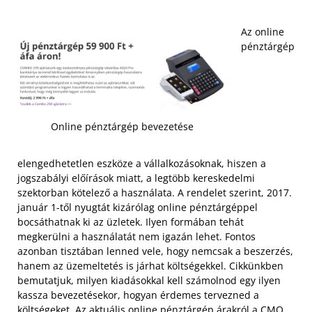
Az online
pénztárgép
Online pénztárgép bevezetése
elengedhetetlen eszköze a vállalkozásoknak, hiszen a
jogszabályi előírások miatt, a legtöbb kereskedelmi
szektorban kötelező a használata. A rendelet szerint, 2017.
január 1-től nyugtát kizárólag online pénztárgéppel
bocsáthatnak ki az üzletek. Ilyen formában tehát
megkerülni a használatát nem igazán lehet. Fontos
azonban tisztában lenned vele, hogy nemcsak a beszerzés,
hanem az üzemeltetés is járhat költségekkel. Cikkünkben
bemutatjuk, milyen kiadásokkal kell számolnod egy ilyen
kassza bevezetésekor, hogyan érdemes tervezned a
költségeket. Az aktuális
online pénztárgép árakról a CMO