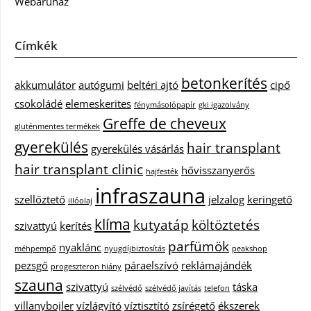
Webáruház
Címkék
betonkerítés
akkumulátor
autógumi
beltéri ajtó
cipő
csokoládé
elemeskerites
fénymásolópapír
gki igazolvány
Greffe de cheveux
gluténmentes termékek
gyerekülés
hair transplant
gyerekülés vásárlás
hair transplant clinic
hővisszanyerős
hajfesték
infraszauna
szellőztető
jelzalog
keringető
illóolaj
klíma
kutyatáp
költöztetés
szivattyú
kerítés
parfümök
nyaklánc
méhpempő
nyugdíjbiztosítás
peakshop
pezsgő
páraelszívó
reklámajándék
progeszteron hiány
szauna
szivattyú
táska
szélvédő
szélvédő javítás
telefon
villanybojler
vízlágyító
víztisztító
zsírégető
ékszerek