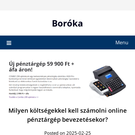
Skip
to
content
Boróka
Menu
Milyen költségekkel kell számolni online
pénztárgép bevezetésekor?
Posted on 2025-02-25