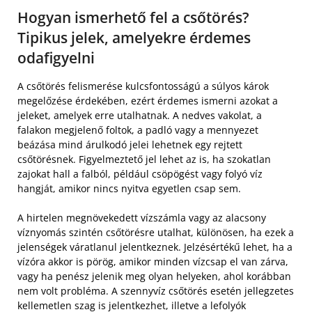
Hogyan ismerhető fel a csőtörés?
Tipikus jelek, amelyekre érdemes
odafigyelni
A csőtörés felismerése kulcsfontosságú a súlyos károk
megelőzése érdekében, ezért érdemes ismerni azokat a
jeleket, amelyek erre utalhatnak. A nedves vakolat, a
falakon megjelenő foltok, a padló vagy a mennyezet
beázása mind árulkodó jelei lehetnek egy rejtett
csőtörésnek. Figyelmeztető jel lehet az is, ha szokatlan
zajokat hall a falból, például csöpögést vagy folyó víz
hangját, amikor nincs nyitva egyetlen csap sem.
A hirtelen megnövekedett vízszámla vagy az alacsony
víznyomás szintén csőtörésre utalhat, különösen, ha ezek a
jelenségek váratlanul jelentkeznek. Jelzésértékű lehet, ha a
vízóra akkor is pörög, amikor minden vízcsap el van zárva,
vagy ha penész jelenik meg olyan helyeken, ahol korábban
nem volt probléma. A szennyvíz csőtörés esetén jellegzetes
kellemetlen szag is jelentkezhet, illetve a lefolyók