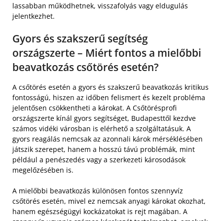
lassabban működhetnek, visszafolyás vagy eldugulás
jelentkezhet.
Gyors és szakszerű segítség
országszerte – Miért fontos a mielőbbi
beavatkozás csőtörés esetén?
A csőtörés esetén a gyors és szakszerű beavatkozás kritikus
fontosságú, hiszen az időben felismert és kezelt probléma
jelentősen csökkentheti a károkat. A Csőtörésprofi
országszerte kínál gyors segítséget, Budapesttől kezdve
számos vidéki városban is elérhető a szolgáltatásuk. A
gyors reagálás nemcsak az azonnali károk mérséklésében
játszik szerepet, hanem a hosszú távú problémák, mint
például a penészedés vagy a szerkezeti károsodások
megelőzésében is.
A mielőbbi beavatkozás különösen fontos szennyvíz
csőtörés esetén, mivel ez nemcsak anyagi károkat okozhat,
hanem egészségügyi kockázatokat is rejt magában. A