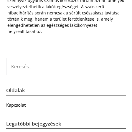
szennyvíz ugyanis számos kórokozót tartalmazhat, amelyek
veszélyeztethetik a lakók egészségét. A szakszerű
hibaelhárítás során nemcsak a sérült csőszakasz javítása
történik meg, hanem a terület fertőtlenítése is, amely
elengedhetetlen az egészséges lakókörnyezet
helyreállításához.
KERESÉS:
Oldalak
Kapcsolat
Legutóbbi bejegyzések