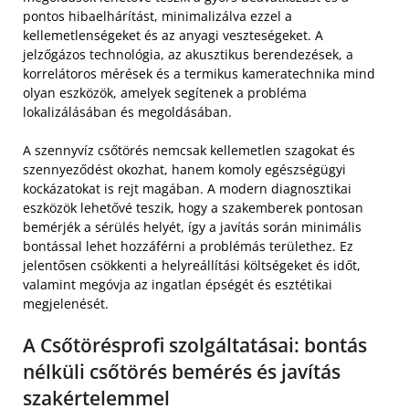
pontos hibaelhárítást, minimalizálva ezzel a
kellemetlenségeket és az anyagi veszteségeket. A
jelzőgázos technológia, az akusztikus berendezések, a
korrelátoros mérések és a termikus kameratechnika mind
olyan eszközök, amelyek segítenek a probléma
lokalizálásában és megoldásában.
A szennyvíz csőtörés nemcsak kellemetlen szagokat és
szennyeződést okozhat, hanem komoly egészségügyi
kockázatokat is rejt magában. A modern diagnosztikai
eszközök lehetővé teszik, hogy a szakemberek pontosan
bemérjék a sérülés helyét, így a javítás során minimális
bontással lehet hozzáférni a problémás területhez. Ez
jelentősen csökkenti a helyreállítási költségeket és időt,
valamint megóvja az ingatlan épségét és esztétikai
megjelenését.
A Csőtörésprofi szolgáltatásai: bontás
nélküli csőtörés bemérés és javítás
szakértelemmel