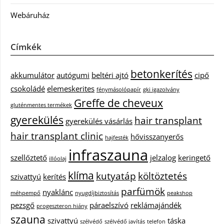
Webáruház
Címkék
betonkerítés
akkumulátor
autógumi
beltéri ajtó
cipő
csokoládé
elemeskerites
fénymásolópapír
gki igazolvány
Greffe de cheveux
gluténmentes termékek
gyerekülés
hair transplant
gyerekülés vásárlás
hair transplant clinic
hővisszanyerős
hajfesték
infraszauna
szellőztető
jelzalog
keringető
illóolaj
klíma
kutyatáp
költöztetés
szivattyú
kerítés
parfümök
nyaklánc
méhpempő
nyugdíjbiztosítás
peakshop
pezsgő
páraelszívó
reklámajándék
progeszteron hiány
szauna
szivattyú
táska
szélvédő
szélvédő javítás
telefon