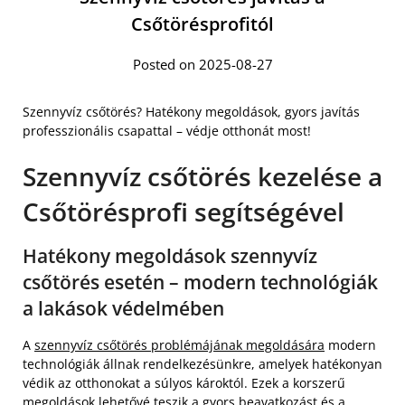
Csőtörésprofitól
Posted on 2025-08-27
Szennyvíz csőtörés? Hatékony megoldások, gyors javítás
professzionális csapattal – védje otthonát most!
Szennyvíz csőtörés kezelése a
Csőtörésprofi segítségével
Hatékony megoldások szennyvíz
csőtörés esetén – modern technológiák
a lakások védelmében
A
szennyvíz csőtörés problémájának megoldására
modern
technológiák állnak rendelkezésünkre, amelyek hatékonyan
védik az otthonokat a súlyos károktól. Ezek a korszerű
megoldások lehetővé teszik a gyors beavatkozást és a