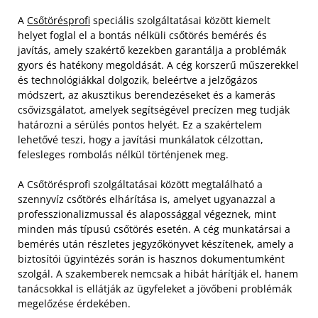
A
Csőtörésprofi
speciális szolgáltatásai között kiemelt
helyet foglal el a bontás nélküli csőtörés bemérés és
javítás, amely szakértő kezekben garantálja a problémák
gyors és hatékony megoldását. A cég korszerű műszerekkel
és technológiákkal dolgozik, beleértve a jelzőgázos
módszert, az akusztikus berendezéseket és a kamerás
csővizsgálatot, amelyek segítségével precízen meg tudják
határozni a sérülés pontos helyét. Ez a szakértelem
lehetővé teszi, hogy a javítási munkálatok célzottan,
felesleges rombolás nélkül történjenek meg.
A Csőtörésprofi szolgáltatásai között megtalálható a
szennyvíz csőtörés elhárítása is, amelyet ugyanazzal a
professzionalizmussal és alapossággal végeznek, mint
minden más típusú csőtörés esetén. A cég munkatársai a
bemérés után részletes jegyzőkönyvet készítenek, amely a
biztosítói ügyintézés során is hasznos dokumentumként
szolgál. A szakemberek nemcsak a hibát hárítják el, hanem
tanácsokkal is ellátják az ügyfeleket a jövőbeni problémák
megelőzése érdekében.