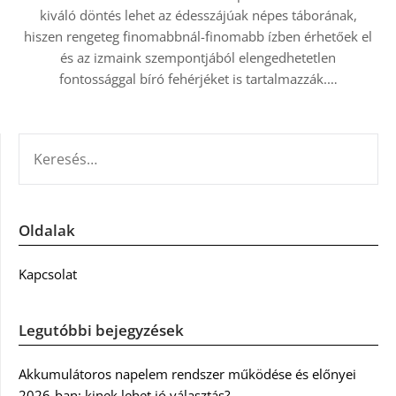
kiváló döntés lehet az édesszájúak népes táborának,
hiszen rengeteg finomabbnál-finomabb ízben érhetőek el
és az izmaink szempontjából elengedhetetlen
fontossággal bíró fehérjéket is tartalmazzák.…
KERESÉS:
Oldalak
Kapcsolat
Legutóbbi bejegyzések
Akkumulátoros napelem rendszer működése és előnyei
2026-ban: kinek lehet jó választás?