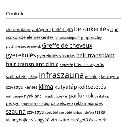
Címkék
betonkerítés
akkumulátor
autógumi
beltéri ajtó
cipő
csokoládé
elemeskerites
fénymásolópapír
gki igazolvány
Greffe de cheveux
gluténmentes termékek
gyerekülés
hair transplant
gyerekülés vásárlás
hair transplant clinic
hővisszanyerős
hajfesték
infraszauna
szellőztető
jelzalog
keringető
illóolaj
klíma
kutyatáp
költöztetés
szivattyú
kerítés
parfümök
nyaklánc
méhpempő
nyugdíjbiztosítás
peakshop
pezsgő
páraelszívó
reklámajándék
progeszteron hiány
szauna
szivattyú
táska
szélvédő
szélvédő javítás
telefon
villanybojler
vízlágyító
víztisztító
zsírégető
ékszerek