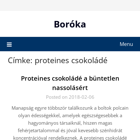
Skip
to
content
Boróka
Menu
Címke:
proteines csokoládé
Proteines csokoládé a büntetlen
nassolásért
Posted on 2018-02-06
Manapság egyre többször találkozunk a boltok polcain
olyan édességekkel, amelyek egészségesebbek a
hagyományos társaiknál, hiszen magas
fehérjetartalommal és jóval kevesebb szénhidrát
koncentrációval rendelkeznek. A proteines csokoládé