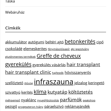
Táska
Webáruház
Címkék
betonkerítés
akkumulátor
autógumi
beltéri ajtó
cipő
csokoládé
elemeskerites
fénymásolópapír
gki igazolvány
Greffe de cheveux
gluténmentes termékek
gyerekülés
hair transplant
gyerekülés vásárlás
hair transplant clinic
hővisszanyerős
hajfesték
infraszauna
szellőztető
jelzalog
keringető
illóolaj
klíma
kutyatáp
költöztetés
szivattyú
kerítés
parfümök
nyaklánc
méhpempő
nyugdíjbiztosítás
peakshop
pezsgő
páraelszívó
reklámajándék
progeszteron hiány