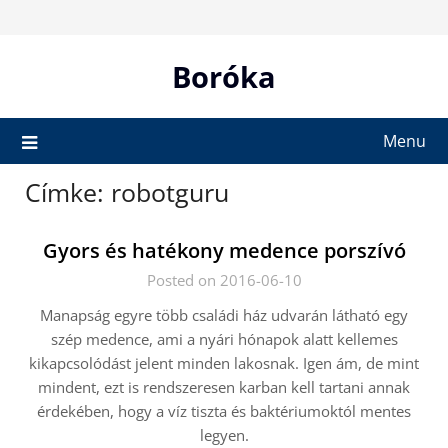
Skip
to
content
Boróka
Menu
Címke:
robotguru
Gyors és hatékony medence porszívó
Posted on 2016-06-10
Manapság egyre több családi ház udvarán látható egy
szép medence, ami a nyári hónapok alatt kellemes
kikapcsolódást jelent minden lakosnak. Igen ám, de mint
mindent, ezt is rendszeresen karban kell tartani annak
érdekében, hogy a víz tiszta és baktériumoktól mentes
legyen.