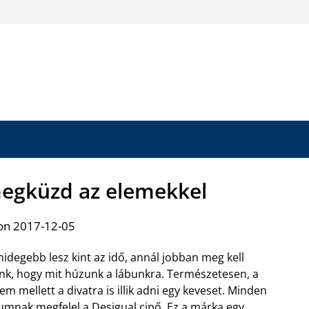
megküzd az elemekkel
on 2017-12-05
hidegebb lesz kint az idő, annál jobban meg kell
k, hogy mit húzunk a lábunkra. Természetesen, a
em mellett a divatra is illik adni egy keveset. Minden
iumnak megfelel a Desigual cipő
. Ez a márka egy