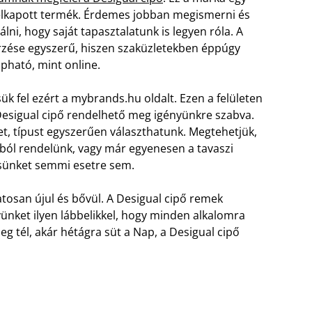
elkapott termék. Érdemes jobban megismerni és
álni, hogy saját tapasztalatunk is legyen róla. A
zése egyszerű, hiszen szaküzletekben éppúgy
ható, mint online.
ük fel ezért a mybrands.hu oldalt. Ezen a felületen
esigual cipő rendelhető meg igényünkre szabva.
t, típust egyszerűen választhatunk. Megtehetjük,
atból rendelünk, vagy már egyenesen a tavaszi
ésünket semmi esetre sem.
matosan újul és bővül. A Desigual cipő remek
nyünket ilyen lábbelikkel, hogy minden alkalomra
eg tél, akár hétágra süt a Nap, a Desigual cipő