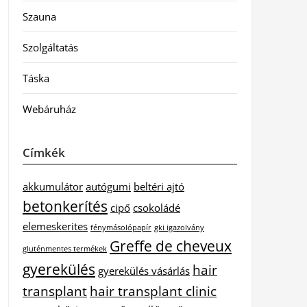
Szauna
Szolgáltatás
Táska
Webáruház
Címkék
akkumulátor
autógumi
beltéri ajtó
betonkerítés
cipő
csokoládé
elemeskerites
fénymásolópapír
gki igazolvány
Greffe de cheveux
gluténmentes termékek
gyerekülés
hair
gyerekülés vásárlás
transplant
hair transplant clinic