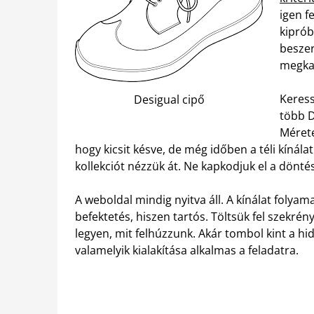
igen f
kiprób
beszer
megkap
Keress
Desigual cipő
több D
Mérete
hogy kicsit késve, de még időben a téli kínál
kollekciót nézzük át. Ne kapkodjuk el a dönt
A weboldal mindig nyitva áll. A kínálat folya
befektetés, hiszen tartós. Töltsük fel szekré
legyen, mit felhúzzunk. Akár tombol kint a hid
valamelyik kialakítása alkalmas a feladatra.