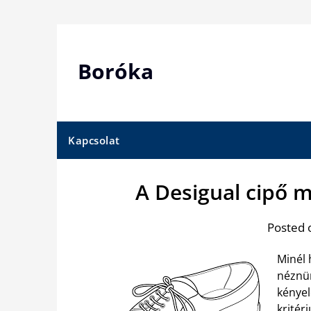
Skip
to
content
Boróka
Kapcsolat
A Desigual cipő 
Posted 
Minél 
néznün
kényel
kritér