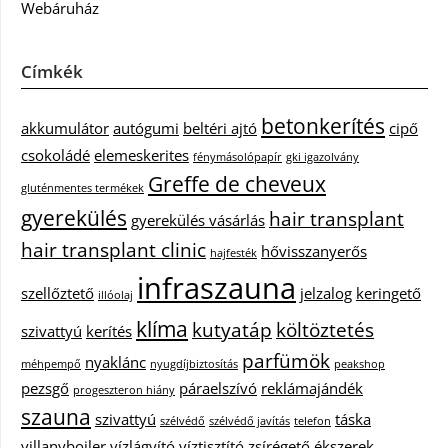
Webáruház
Címkék
betonkerítés
akkumulátor
autógumi
beltéri ajtó
cipő
csokoládé
elemeskerites
fénymásolópapír
gki igazolvány
Greffe de cheveux
gluténmentes termékek
gyerekülés
hair transplant
gyerekülés vásárlás
hair transplant clinic
hővisszanyerős
hajfesték
infraszauna
szellőztető
jelzalog
keringető
illóolaj
klíma
kutyatáp
költöztetés
szivattyú
kerítés
parfümök
nyaklánc
méhpempő
nyugdíjbiztosítás
peakshop
pezsgő
páraelszívó
reklámajándék
progeszteron hiány
szauna
szivattyú
táska
szélvédő
szélvédő javítás
telefon
villanybojler
vízlágyító
víztisztító
zsírégető
ékszerek