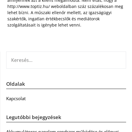
amilyennek azt a kliens megálmodta. Nem vitás, hogy a
http://www.toptiz.hu/ weboldalban száz százalékosan meg
lehet bízni. A műszaki ellenőr mellett, az igazságügyi
szakértők, ingatlan értékbecslők és mediátorok
szolgáltatásait is igénybe lehet venni.
KERESÉS:
Oldalak
Kapcsolat
Legutóbbi bejegyzések
Akkumulátoros napelem rendszer működése és előnyei