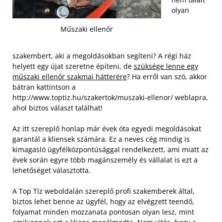
olyan
Műszaki ellenőr
szakembert, aki a megoldásokban segíteni? A régi ház
helyett egy újat szeretne építeni, de
szüksége lenne egy
műszaki ellenőr szakmai hátterére
? Ha erről van szó, akkor
bátran kattintson a
http://www.toptiz.hu/szakertok/muszaki-ellenor/ weblapra,
ahol biztos választ találhat!
Az itt szereplő honlap már évek óta egyedi megoldásokat
garantál a kliensek számára. Ez a neves cég mindig is
kimagasló ügyfélközpontúsággal rendelkezett, ami miatt az
évek során egyre több magánszemély és vállalat is ezt a
lehetőséget választotta.
A Top Tíz weboldalán szereplő profi szakemberek által,
biztos lehet benne az ügyfél, hogy az elvégzett teendő,
folyamat minden mozzanata pontosan olyan lesz, mint