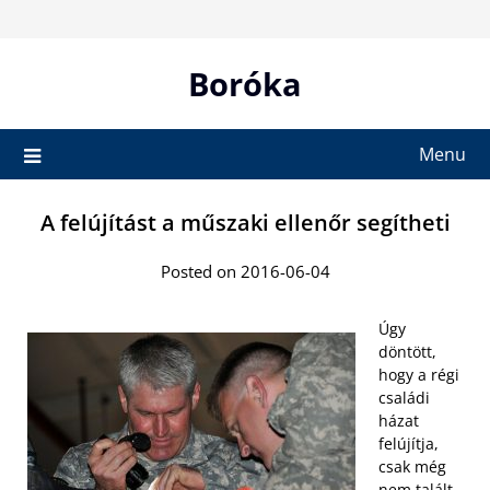
Skip
to
content
Boróka
Menu
A felújítást a műszaki ellenőr segítheti
Posted on 2016-06-04
Úgy
döntött,
hogy a régi
családi
házat
felújítja,
csak még
nem talált