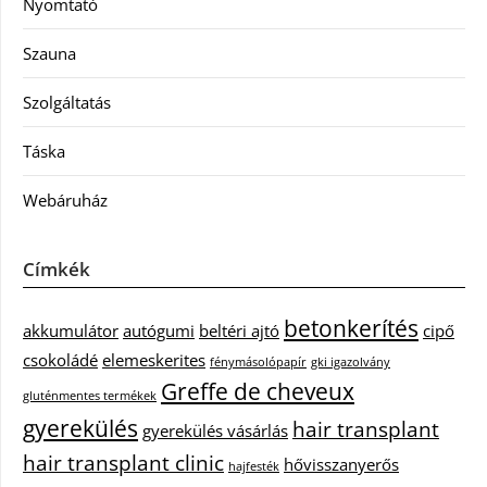
Nyomtató
Szauna
Szolgáltatás
Táska
Webáruház
Címkék
betonkerítés
akkumulátor
autógumi
beltéri ajtó
cipő
csokoládé
elemeskerites
fénymásolópapír
gki igazolvány
Greffe de cheveux
gluténmentes termékek
gyerekülés
hair transplant
gyerekülés vásárlás
hair transplant clinic
hővisszanyerős
hajfesték