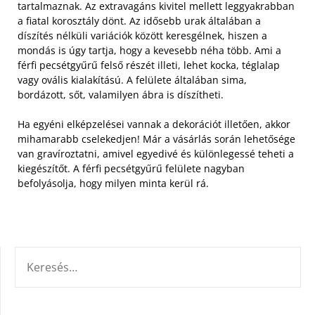
tartalmaznak. Az extravagáns kivitel mellett leggyakrabban
a fiatal korosztály dönt.
Az idősebb urak általában a
díszítés nélküli variációk között keresgélnek, hiszen a
mondás is úgy tartja, hogy a kevesebb néha több. Ami a
férfi pecsétgyűrű felső részét illeti, lehet kocka, téglalap
vagy ovális kialakítású. A felülete általában sima,
bordázott, sőt, valamilyen ábra is díszítheti.
Ha egyéni elképzelései vannak a dekorációt illetően, akkor
mihamarabb cselekedjen! Már a vásárlás során lehetősége
van gravíroztatni, amivel egyedivé és különlegessé teheti a
kiegészítőt. A férfi pecsétgyűrű felülete nagyban
befolyásolja, hogy milyen minta kerül rá.
KERESÉS: