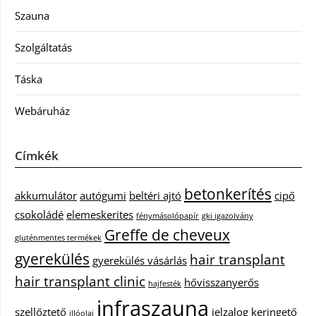
Szauna
Szolgáltatás
Táska
Webáruház
Címkék
betonkerítés
akkumulátor
autógumi
beltéri ajtó
cipő
csokoládé
elemeskerites
fénymásolópapír
gki igazolvány
Greffe de cheveux
gluténmentes termékek
gyerekülés
hair transplant
gyerekülés vásárlás
hair transplant clinic
hővisszanyerős
hajfesték
infraszauna
szellőztető
jelzalog
keringető
illóolaj