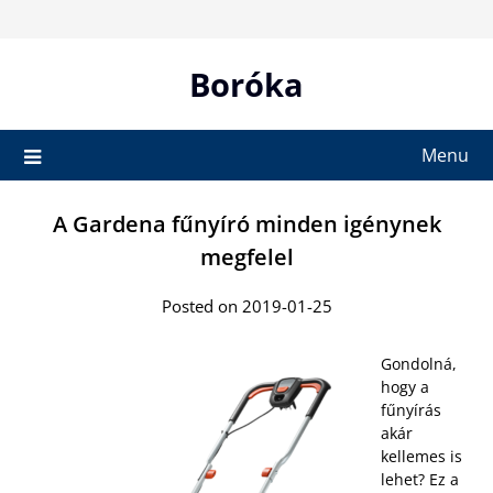
Skip
to
content
Boróka
Menu
A Gardena fűnyíró minden igénynek
megfelel
Posted on 2019-01-25
Gondolná,
hogy a
fűnyírás
akár
kellemes is
lehet? Ez a