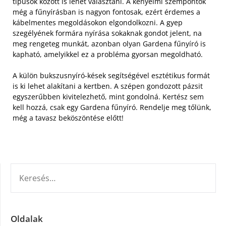
típusok között is lehet választani.
A kényelmi szempontok
még a fűnyírásban is nagyon fontosak, ezért érdemes a
kábelmentes megoldásokon elgondolkozni. A gyep
szegélyének formára nyírása sokaknak gondot jelent, na
meg rengeteg munkát, azonban olyan Gardena fűnyíró is
kapható, amelyikkel ez a probléma gyorsan megoldható.
A külön bukszusnyíró-kések segítségével esztétikus formát
is ki lehet alakítani a kertben. A szépen gondozott pázsit
egyszerűbben kivitelezhető, mint gondolná. Kertész sem
kell hozzá, csak egy Gardena fűnyíró. Rendelje meg tőlünk,
még a tavasz beköszöntése előtt!
KERESÉS:
Oldalak