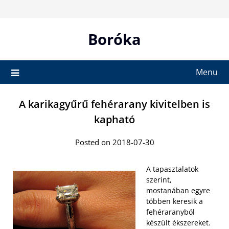
Skip
to
content
Boróka
Menu
A karikagyűrű fehérarany kivitelben is
kapható
Posted on 2018-07-30
A tapasztalatok
szerint,
mostanában egyre
többen keresik a
fehéraranyból
készült ékszereket.