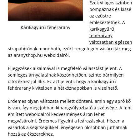
Ezek világos színben
pompáznak és kissé
az ezüstre
emlékeztetnek. A
Karikagyűrű fehérarany
karikagyűrű
fehérarany
változatban egészen
strapabírónak mondható, ezért rengetegen vásárolják meg
az aranyshop.hu weboldalról.
Eljegyzések alkalmával is megfelelő választást jelent. A
semleges árnyalatának köszönhetően, szinte bármilyen
öltözékhez jól illik. Ez azt jelenti, hogy a karikagyűrű
fehérarany kivitelben a hétköznapokban is viselhető.
Érdemes olyan változata mellett dönteni, amin egy apró kő
is van. Így még jobban kihangsúlyozható a szépsége. A fent
említett weboldalról kedvezményes áron lehet
megvásárolni. Érdemes figyelni a leárazásokat, hiszen a
vásárlók a segítségükkel lényegesen olcsóbban juthatnak
hozzá az ékszerekhez.