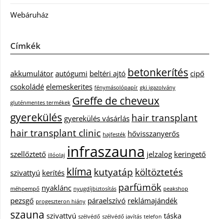
Webáruház
Címkék
betonkerítés
akkumulátor
autógumi
beltéri ajtó
cipő
csokoládé
elemeskerites
fénymásolópapír
gki igazolvány
Greffe de cheveux
gluténmentes termékek
gyerekülés
hair transplant
gyerekülés vásárlás
hair transplant clinic
hővisszanyerős
hajfesték
infraszauna
szellőztető
jelzalog
keringető
illóolaj
klíma
kutyatáp
költöztetés
szivattyú
kerítés
parfümök
nyaklánc
méhpempő
nyugdíjbiztosítás
peakshop
pezsgő
páraelszívó
reklámajándék
progeszteron hiány
szauna
szivattyú
táska
szélvédő
szélvédő javítás
telefon