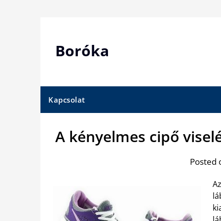
Skip
to
content
Boróka
Kapcsolat
A kényelmes cipő viselé
Posted 
Az
lá
ki
lá