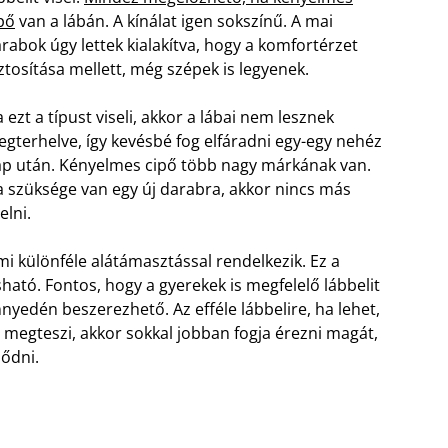
pő
van a lábán. A kínálat igen sokszínű. A mai
rabok úgy lettek kialakítva, hogy a komfortérzet
ztosítása mellett, még szépek is legyenek.
 ezt a típust viseli, akkor a lábai nem lesznek
gterhelve, így kevésbé fog elfáradni egy-egy nehéz
p után. Kényelmes cipő több nagy márkának van.
 szüksége van egy új darabra, akkor nincs más
elni.
i különféle alátámasztással rendelkezik. Ez a
ható. Fontos, hogy a gyerekek is megfelelő lábbelit
nnyedén beszerezhető. Az efféle lábbelire, ha lehet,
 megteszi, akkor sokkal jobban fogja érezni magát,
lődni.