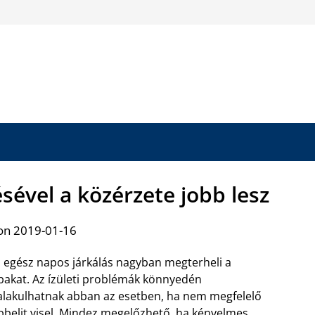
sével a közérzete jobb lesz
on 2019-01-16
 egész napos járkálás nagyban megterheli a
bakat. Az ízületi problémák könnyedén
alakulhatnak abban az esetben, ha nem megfelelő
bbelit visel.
Mindez megelőzhető, ha kényelmes