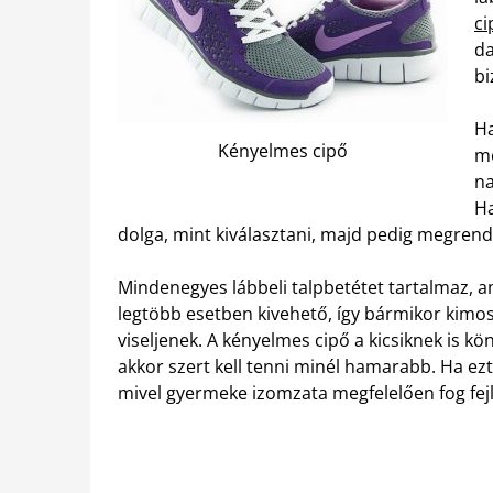
ci
da
bi
Ha
Kényelmes cipő
me
na
Ha
dolga, mint kiválasztani, majd pedig megrend
Mindenegyes lábbeli talpbetétet tartalmaz, am
legtöbb esetben kivehető, így bármikor kimos
viseljenek. A kényelmes cipő a kicsiknek is kö
akkor szert kell tenni minél hamarabb. Ha ezt
mivel gyermeke izomzata megfelelően fog fej