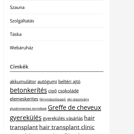
Szauna
Szolgáltatás
Táska
Webáruház
Címkék
akkumulátor
autógumi
beltéri ajtó
betonkerítés
cipő
csokoládé
elemeskerites
fénymásolópapír
gki igazolvány
Greffe de cheveux
gluténmentes termékek
gyerekülés
hair
gyerekülés vásárlás
transplant
hair transplant clinic