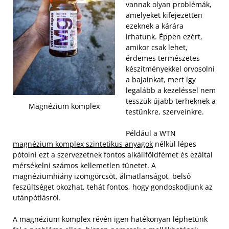
vannak olyan problémák,
amelyeket kifejezetten
ezeknek a kárára
írhatunk. Éppen ezért,
amikor csak lehet,
érdemes természetes
készítményekkel orvosolni
a bajainkat, mert így
legalább a kezeléssel nem
tesszük újabb terheknek a
Magnézium komplex
testünkre, szerveinkre.
Például a WTN
magnézium komplex szintetikus anyagok
nélkül lépes
pótolni ezt a szervezetnek fontos alkáliföldfémet és ezáltal
mérsékelni számos kellemetlen tünetet. A
magnéziumhiány izomgörcsöt, álmatlanságot, belső
feszültséget okozhat, tehát fontos, hogy gondoskodjunk az
utánpótlásról.
A magnézium komplex révén igen hatékonyan léphetünk