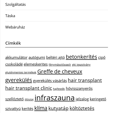
Szolgáltatás
Táska
Webáruház
Címkék
betonkerítés
akkumulátor
autógumi
beltéri ajtó
cipő
csokoládé
elemeskerites
fénymásolópapír
gki igazolvány
Greffe de cheveux
gluténmentes termékek
gyerekülés
hair transplant
gyerekülés vásárlás
hair transplant clinic
hővisszanyerős
hajfesték
infraszauna
szellőztető
jelzalog
keringető
illóolaj
klíma
kutyatáp
költöztetés
szivattyú
kerítés