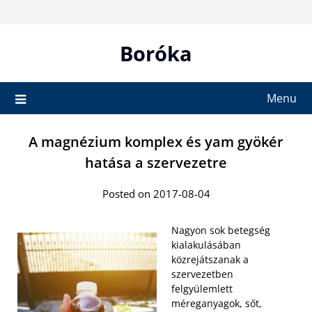
Skip
to
content
Boróka
Menu
A magnézium komplex és yam gyökér
hatása a szervezetre
Posted on 2017-08-04
Nagyon sok betegség
kialakulásában
közrejátszanak a
szervezetben
felgyülemlett
méreganyagok, sőt,