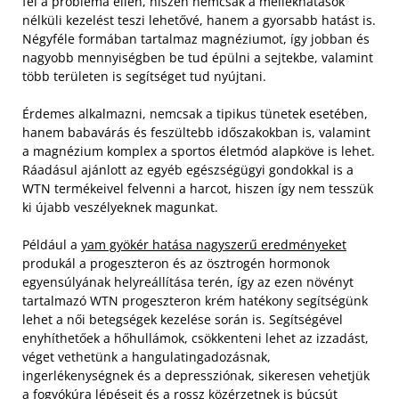
fel a probléma ellen, hiszen nemcsak a mellékhatások
nélküli kezelést teszi lehetővé, hanem a gyorsabb hatást is.
Négyféle formában tartalmaz magnéziumot, így jobban és
nagyobb mennyiségben be tud épülni a sejtekbe, valamint
több területen is segítséget tud nyújtani.
Érdemes alkalmazni, nemcsak a tipikus tünetek esetében,
hanem babavárás és feszültebb időszakokban is, valamint
a magnézium komplex a sportos életmód alapköve is lehet.
Ráadásul ajánlott az egyéb egészségügyi gondokkal is a
WTN termékeivel felvenni a harcot, hiszen így nem tesszük
ki újabb veszélyeknek magunkat.
Például a
yam gyökér hatása nagyszerű eredményeket
produkál a progeszteron és az ösztrogén hormonok
egyensúlyának helyreállítása terén, így az ezen növényt
tartalmazó WTN progeszteron krém hatékony segítségünk
lehet a női betegségek kezelése során is. Segítségével
enyhíthetőek a hőhullámok, csökkenteni lehet az izzadást,
véget vethetünk a hangulatingadozásnak,
ingerlékenységnek és a depressziónak, sikeresen vehetjük
a fogyókúra lépéseit és a rossz közérzetnek is búcsút