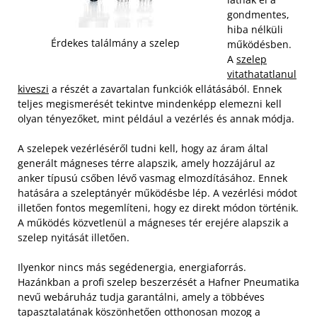
gondmentes,
hiba nélküli
Érdekes találmány a szelep
működésben.
A
szelep
vitathatatlanul
kiveszi
a részét a zavartalan funkciók ellátásából. Ennek
teljes megismerését tekintve mindenképp elemezni kell
olyan tényezőket, mint például a vezérlés és annak módja.
A szelepek vezérléséről tudni kell, hogy az áram által
generált mágneses térre alapszik, amely hozzájárul az
anker típusú csőben lévő vasmag elmozdításához. Ennek
hatására a szeleptányér működésbe lép. A vezérlési módot
illetően fontos megemlíteni, hogy ez direkt módon történik.
A működés közvetlenül a mágneses tér erejére alapszik a
szelep nyitását illetően.
Ilyenkor nincs más segédenergia, energiaforrás.
Hazánkban a profi szelep beszerzését a Hafner Pneumatika
nevű webáruház tudja garantálni, amely a többéves
tapasztalatának köszönhetően otthonosan mozog a