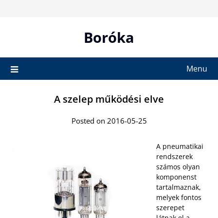
Skip
to
content
Boróka
Menu
A szelep működési elve
Posted on 2016-05-25
A pneumatikai
rendszerek
számos olyan
komponenst
tartalmaznak,
melyek fontos
szerepet
látnak el a