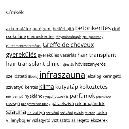
Címkék
betonkerítés
akkumulátor
autógumi
beltéri ajtó
cipő
csokoládé
elemeskerites
fénymásolópapír
gki igazolvány
Greffe de cheveux
gluténmentes termékek
gyerekülés
hair transplant
gyerekülés vásárlás
hair transplant clinic
hővisszanyerős
hajfesték
infraszauna
szellőztető
jelzalog
keringető
illóolaj
klíma
kutyatáp
költöztetés
szivattyú
kerítés
parfümök
nyaklánc
méhpempő
nyugdíjbiztosítás
peakshop
pezsgő
páraelszívó
reklámajándék
progeszteron hiány
szauna
szivattyú
táska
szélvédő
szélvédő javítás
telefon
villanybojler
vízlágyító
víztisztító
zsírégető
ékszerek