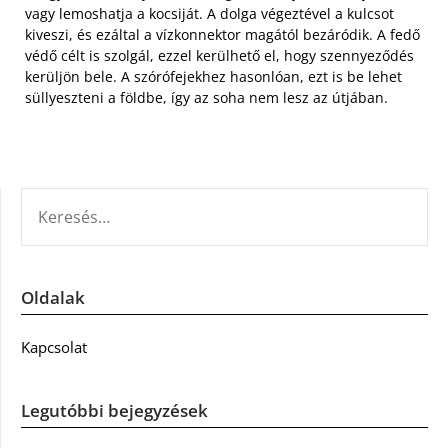
vagy lemoshatja a kocsiját. A dolga végeztével a kulcsot
kiveszi, és ezáltal a vízkonnektor magától bezáródik. A fedő
védő célt is szolgál, ezzel kerülhető el, hogy szennyeződés
kerüljön bele. A szórófejekhez hasonlóan, ezt is be lehet
süllyeszteni a földbe, így az soha nem lesz az útjában.
KERESÉS:
Oldalak
Kapcsolat
Legutóbbi bejegyzések