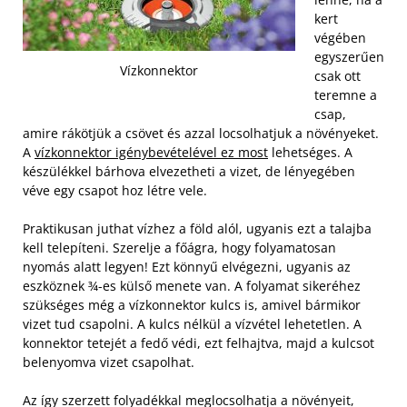
kert
végében
egyszerűen
Vízkonnektor
csak ott
teremne a
csap,
amire rákötjük a csövet és azzal locsolhatjuk a növényeket.
A
vízkonnektor igénybevételével ez most
lehetséges. A
készülékkel bárhova elvezetheti a vizet, de lényegében
véve egy csapot hoz létre vele.
Praktikusan juthat vízhez a föld alól, ugyanis ezt a talajba
kell telepíteni. Szerelje a főágra, hogy folyamatosan
nyomás alatt legyen! Ezt könnyű elvégezni, ugyanis az
eszköznek ¾-es külső menete van. A folyamat sikeréhez
szükséges még a vízkonnektor kulcs is, amivel bármikor
vizet tud csapolni. A kulcs nélkül a vízvétel lehetetlen. A
konnektor tetejét a fedő védi, ezt felhajtva, majd a kulcsot
belenyomva vizet csapolhat.
Az így szerzett folyadékkal meglocsolhatja a növényeit,