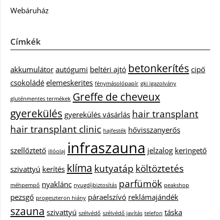
Webáruház
Címkék
betonkerítés
akkumulátor
autógumi
beltéri ajtó
cipő
csokoládé
elemeskerites
fénymásolópapír
gki igazolvány
Greffe de cheveux
gluténmentes termékek
gyerekülés
hair transplant
gyerekülés vásárlás
hair transplant clinic
hővisszanyerős
hajfesték
infraszauna
szellőztető
jelzalog
keringető
illóolaj
klíma
kutyatáp
költöztetés
szivattyú
kerítés
parfümök
nyaklánc
méhpempő
nyugdíjbiztosítás
peakshop
pezsgő
páraelszívó
reklámajándék
progeszteron hiány
szauna
szivattyú
táska
szélvédő
szélvédő javítás
telefon