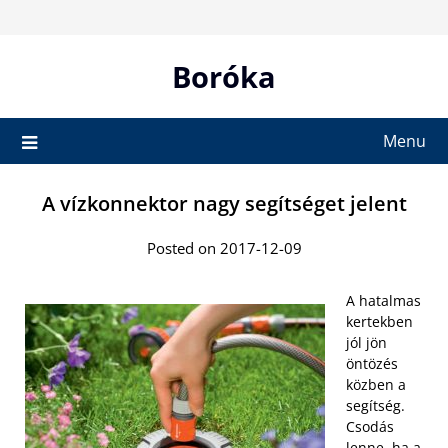
Skip
to
content
Boróka
Menu
A vízkonnektor nagy segítséget jelent
Posted on 2017-12-09
A hatalmas
kertekben
jól jön
öntözés
közben a
segítség.
Csodás
lenne, ha a