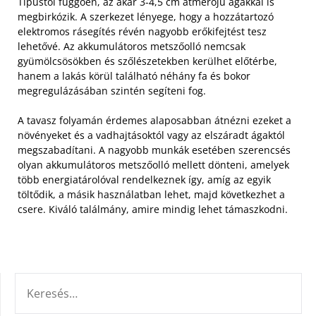
Típustól függően, az akár 3-4,5 cm átmérőjű ágakkal is
megbirkózik. A szerkezet lényege, hogy a hozzátartozó
elektromos rásegítés révén nagyobb erőkifejtést tesz
lehetővé. Az akkumulátoros metszőolló nemcsak
gyümölcsösökben és szőlészetekben kerülhet előtérbe,
hanem a lakás körül található néhány fa és bokor
megregulázásában szintén segíteni fog.
A tavasz folyamán érdemes alaposabban átnézni ezeket a
növényeket és a vadhajtásoktól vagy az elszáradt ágaktól
megszabadítani. A nagyobb munkák esetében szerencsés
olyan akkumulátoros metszőolló mellett dönteni, amelyek
több energiatárolóval rendelkeznek így, amíg az egyik
töltődik, a másik használatban lehet, majd következhet a
csere. Kiváló találmány, amire mindig lehet támaszkodni.
KERESÉS: