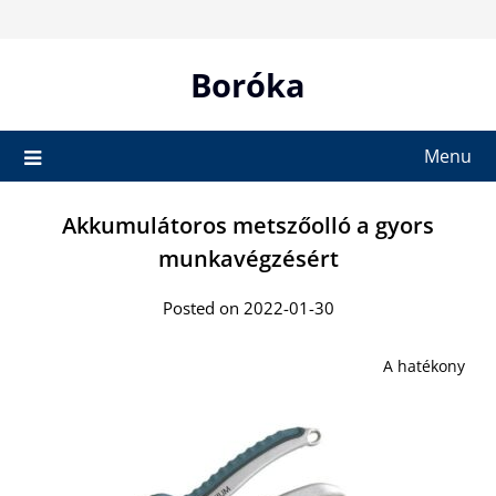
Skip
to
content
Boróka
Menu
Akkumulátoros metszőolló a gyors
munkavégzésért
Posted on 2022-01-30
A hatékony