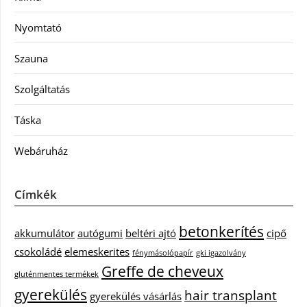
Nyomtató
Szauna
Szolgáltatás
Táska
Webáruház
Címkék
betonkerítés
akkumulátor
autógumi
beltéri ajtó
cipő
csokoládé
elemeskerites
fénymásolópapír
gki igazolvány
Greffe de cheveux
gluténmentes termékek
gyerekülés
hair transplant
gyerekülés vásárlás