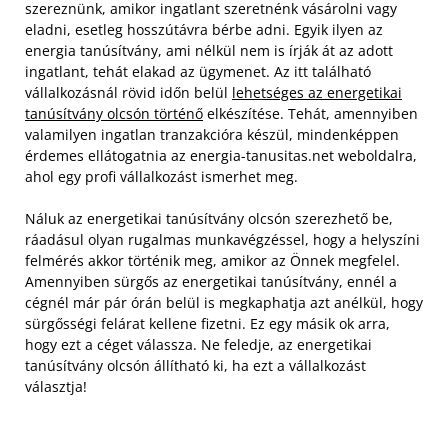
szereznünk, amikor ingatlant szeretnénk vásárolni vagy
eladni, esetleg hosszútávra bérbe adni. Egyik ilyen az
energia tanúsítvány, ami nélkül nem is írják át az adott
ingatlant, tehát elakad az ügymenet. Az itt található
vállalkozásnál rövid időn belül
lehetséges az energetikai
tanúsítvány olcsón történő
elkészítése. Tehát, amennyiben
valamilyen ingatlan tranzakcióra készül, mindenképpen
érdemes ellátogatnia az energia-tanusitas.net weboldalra,
ahol egy profi vállalkozást ismerhet meg.
Náluk az energetikai tanúsítvány olcsón szerezhető be,
ráadásul olyan rugalmas munkavégzéssel, hogy a helyszíni
felmérés akkor történik meg, amikor az Önnek megfelel.
Amennyiben sürgős az energetikai tanúsítvány, ennél a
cégnél már pár órán belül is megkaphatja azt anélkül, hogy
sürgősségi felárat kellene fizetni. Ez egy másik ok arra,
hogy ezt a céget válassza. Ne feledje, az energetikai
tanúsítvány olcsón állítható ki, ha ezt a vállalkozást
választja!