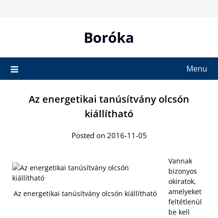
Skip
to
content
Boróka
Menu
Az energetikai tanúsítvány olcsón
kiállítható
Posted on 2016-11-05
Vannak
bizonyos
okiratok,
amelyeket
Az energetikai tanúsítvány olcsón kiállítható
feltétlenül
be kell