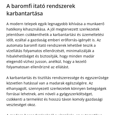
A baromfi itató rendszerek
karbantartása
A modern telepek egyik legnagyobb kihívása a munkaerő
hatékony kihasználása. A jól megtervezett szerkezetek
jelentősen csökkenthetik a karbantartási és üzemeltetési
időt, ezáltal a gazdaság emberi erőforrás-igényét is. Az
automata baromfi itató rendszerek lehetővé teszik a
vízellátás folyamatos ellenőrzését, minimalizálják a
hibalehetőséget és biztosítják, hogy minden madár
elegendő vízhez jusson, anélkül, hogy a kezelő
folyamatosan ellenőrizné az ellátást.
A karbantartás és tisztítás rendszeressége és egyszerűsége
közvetlen hatással van a madarak egészségére. Az
elhanyagolt, szennyezett szerkezetek könnyen betegségek
forrásai lehetnek, ami növeli a gyógyszerköltséget,
csökkenti a termelést és hosszú távon komoly gazdasági
veszteséget okoz.