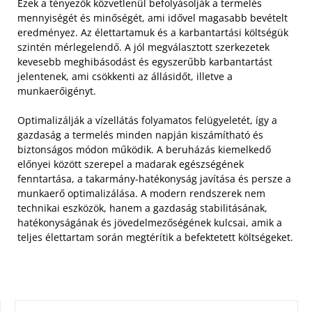
Ezek a tényezők közvetlenül befolyásolják a termelés
mennyiségét és minőségét, ami idővel magasabb bevételt
eredményez. Az élettartamuk és a karbantartási költségük
szintén mérlegelendő. A jól megválasztott szerkezetek
kevesebb meghibásodást és egyszerűbb karbantartást
jelentenek, ami csökkenti az állásidőt, illetve a
munkaerőigényt.
Optimalizálják a vízellátás folyamatos felügyeletét, így a
gazdaság a termelés minden napján kiszámítható és
biztonságos módon működik. A beruházás kiemelkedő
előnyei között szerepel a madarak egészségének
fenntartása, a takarmány-hatékonyság javítása és persze a
munkaerő optimalizálása. A modern rendszerek nem
technikai eszközök, hanem a gazdaság stabilitásának,
hatékonyságának és jövedelmezőségének kulcsai, amik a
teljes élettartam során megtérítik a befektetett költségeket.
KERESÉS: