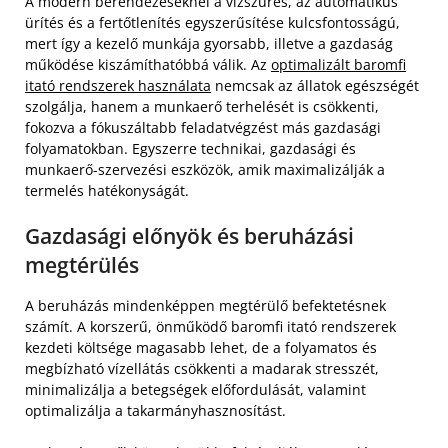
A modern berendezéseknél a vízszűrés, az automatikus
ürítés és a fertőtlenítés egyszerűsítése kulcsfontosságú,
mert így a kezelő munkája gyorsabb, illetve a gazdaság
működése kiszámíthatóbbá válik. Az
optimalizált baromfi
itató rendszerek használata
nemcsak az állatok egészségét
szolgálja, hanem a munkaerő terhelését is csökkenti,
fokozva a fókuszáltabb feladatvégzést más gazdasági
folyamatokban. Egyszerre technikai, gazdasági és
munkaerő-szervezési eszközök, amik maximalizálják a
termelés hatékonyságát.
Gazdasági előnyök és beruházási
megtérülés
A beruházás mindenképpen megtérülő befektetésnek
számít. A korszerű, önműködő baromfi itató rendszerek
kezdeti költsége magasabb lehet, de a folyamatos és
megbízható vízellátás csökkenti a madarak stresszét,
minimalizálja a betegségek előfordulását, valamint
optimalizálja a takarmányhasznosítást.