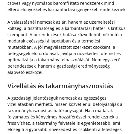
csöves vagy nyomásos baromfi itató rendszerek mind
eltérő előnyökkel és karbantartási igényekkel rendelkeznek.
A választásnál nemcsak az ár, hanem az üzemeltetési
költség, a tisztíthatóság és a karbantartási háttér is kritikus
szempont. A berendezések hatása közvetlenül mérhető a
madarak egészségi állapotában és a termelési
mutatókban. A jól megválasztott szerkezet csökkenti a
betegségek előfordulását, javítja a növekedési ütemet és
optimalizálja a takarmány felhasználását. Nem egyszerű
berendezések, hanem a gazdasági eredményesség
alapvető eszközei.
Vízellátás és takarmányhasznosítás
A gazdasági jelentőségük nemcsak az egészséges
vízellátásban mérhető, hiszen közvetlenül befolyásolják a
takarmányhasznosítás hatékonyságát. Ha a madarak
folyamatos és kényelmes hozzáféréssel rendelkeznek a
friss vízhez, a takarmány felvétele is egyenletesebb, ami
elősegíti a gyorsabb növekedést és csökkenti a felesleges