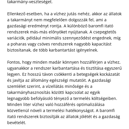
takarmány-veszteséget.
Ellenkező esetben, ha a vízhez jutás nehéz, akkor az állatok
a takarmányt nem megfelelően dolgozzák fel, ami a
gazdasági eredményt rontja. A különböző baromfi itató
rendszerek más-más előnyöket nyújtanak. A csepegtetős
variációk, például minimális szennyeződést engednek, míg
a poharas vagy csöves rendszerek nagyobb kapacitást
biztosítanak, de több karbantartást igényelnek.
Fontos, hogy minden madár könnyen hozzáférjen a vízhez,
ugyanakkor a rendszer karbantartása és tisztítása egyszerű
legyen. Ez hosszú távon csökkenti a betegségek kockázatát
és javítja az állomány egészségi mutatóit. A gazdasági
szemlélet szerint, a vízellátás minősége és a
takarmányhasznosítás közötti kapcsolat az egyik
legnagyobb befolyásoló tényező a termelés költségeiben.
Minden liter vízhez való hozzáférés optimalizálása
közvetlenül növeli a termelési hatékonyságot. A baromfi
itató rendszerek biztosítják az állatok jólétét és a gazdaság
bevételét.