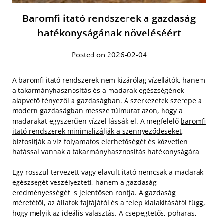
Baromfi itató rendszerek a gazdaság
hatékonyságának növeléséért
Posted on 2026-02-04
A baromfi itató rendszerek nem kizárólag vízellátók, hanem
a takarmányhasznosítás és a madarak egészségének
alapvető tényezői a gazdaságban. A szerkezetek szerepe a
modern gazdaságban messze túlmutat azon, hogy a
madarakat egyszerűen vízzel lássák el. A megfelelő
baromfi
itató rendszerek minimalizálják a szennyeződéseket
,
biztosítják a víz folyamatos elérhetőségét és közvetlen
hatással vannak a takarmányhasznosítás hatékonyságára.
Egy rosszul tervezett vagy elavult itató nemcsak a madarak
egészségét veszélyezteti, hanem a gazdaság
eredményességét is jelentősen rontja. A gazdaság
méretétől, az állatok fajtájától és a telep kialakításától függ,
hogy melyik az ideális választás. A csepegtetős, poharas,