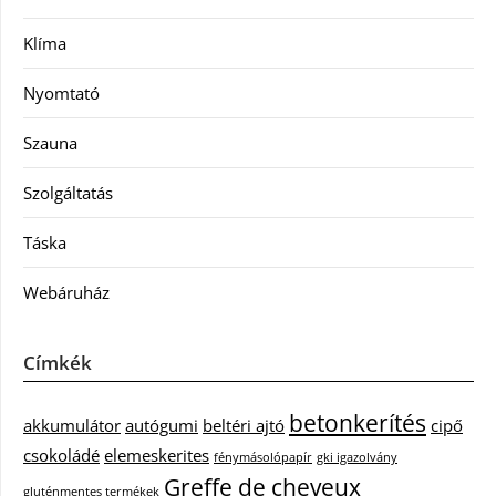
Klíma
Nyomtató
Szauna
Szolgáltatás
Táska
Webáruház
Címkék
betonkerítés
akkumulátor
autógumi
beltéri ajtó
cipő
csokoládé
elemeskerites
fénymásolópapír
gki igazolvány
Greffe de cheveux
gluténmentes termékek