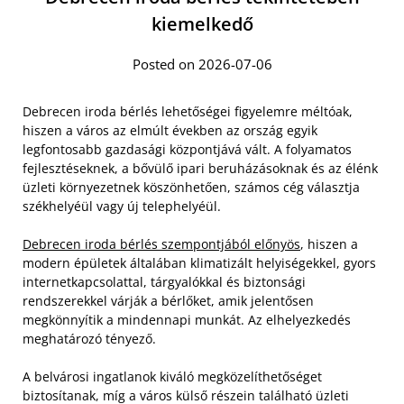
kiemelkedő
Posted on 2026-07-06
Debrecen iroda bérlés lehetőségei figyelemre méltóak,
hiszen a város az elmúlt években az ország egyik
legfontosabb gazdasági központjává vált. A folyamatos
fejlesztéseknek, a bővülő ipari beruházásoknak és az élénk
üzleti környezetnek köszönhetően, számos cég választja
székhelyéül vagy új telephelyéül.
Debrecen iroda bérlés szempontjából előnyös
, hiszen a
modern épületek általában klimatizált helyiségekkel, gyors
internetkapcsolattal, tárgyalókkal és biztonsági
rendszerekkel várják a bérlőket, amik jelentősen
megkönnyítik a mindennapi munkát. Az elhelyezkedés
meghatározó tényező.
A belvárosi ingatlanok kiváló megközelíthetőséget
biztosítanak, míg a város külső részein található üzleti