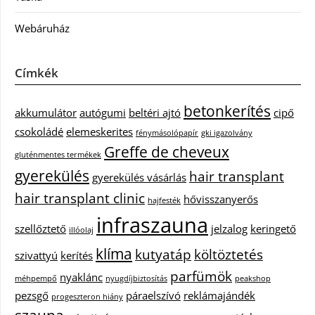
Webáruház
Címkék
betonkerítés
akkumulátor
autógumi
beltéri ajtó
cipő
csokoládé
elemeskerites
fénymásolópapír
gki igazolvány
Greffe de cheveux
gluténmentes termékek
gyerekülés
hair transplant
gyerekülés vásárlás
hair transplant clinic
hővisszanyerős
hajfesték
infraszauna
szellőztető
jelzalog
keringető
illóolaj
klíma
kutyatáp
költöztetés
szivattyú
kerítés
parfümök
nyaklánc
méhpempő
nyugdíjbiztosítás
peakshop
pezsgő
páraelszívó
reklámajándék
progeszteron hiány