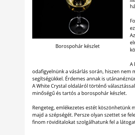
há
Fo
ez
Az
el
Borospohár készlet
k
A 
odafigyelnünk a vásárlás során, hiszen nem mi
segítségükkel. Érdemes annak is utánanéznün
A White Crystal oldaláról történő választáss
minőségű és tartós a borospohár készlet.
Rengeteg, emlékezetes estét köszönhetünk ma
majd a szépségét. Persze olyan szettet se fele
finom röviditalokat szolgálhatunk fel a látog