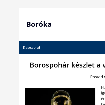
Skip
to
content
Boróka
Kapcsolat
Borospohár készlet a
Posted 
Ha
ig
ér
ké