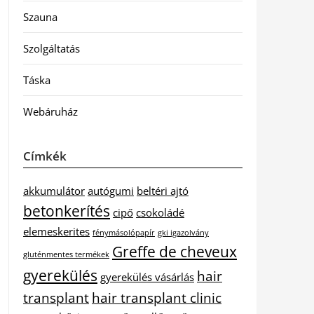
Szauna
Szolgáltatás
Táska
Webáruház
Címkék
akkumulátor
autógumi
beltéri ajtó
betonkerítés
cipő
csokoládé
elemeskerites
fénymásolópapír
gki igazolvány
Greffe de cheveux
gluténmentes termékek
gyerekülés
hair
gyerekülés vásárlás
transplant
hair transplant clinic