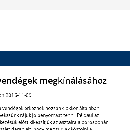
 vendégek megkínálásához
on 2016-11-09
 vendégek érkeznek hozzánk, akkor általában
yekszünk rájuk jó benyomást tenni. Például az
kezésük előtt
kikészítjük az asztalra a borospohár
szlet
darabjait, hogy meg tudják kóstolni a