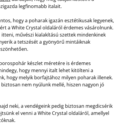
zigazda legfinomabb italait.
ntos, hogy a poharak igazán esztétikusak legyenek,
ért a White Crystal oldaláról érdemes vásárolnunk.
 itteni, művészi kialakítású szettek mindenkinek
nyerik a tetszését a gyönyörű mintáiknak
öszönhetően.
borospohár készlet méretére is érdemes
ndegy, hogy mennyi italt lehet kitölteni a
k, hogy melyik borfajtához milyen poharak illenek.
al biztosan nem nyúlunk mellé, hiszen nagyon jó
jd neki, a vendégeink pedig biztosan megdicsérik
jtsünk el venni a White Crystal oldaláról, amellyel
atóknak.