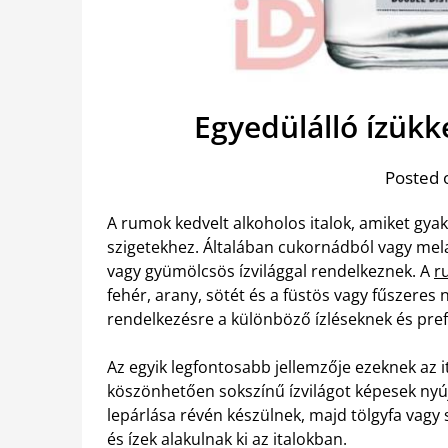
Egyedülálló ízük
Posted 
A rumok kedvelt alkoholos italok, amiket gya
szigetekhez. Általában cukornádból vagy mela
vagy gyümölcsös ízvilággal rendelkeznek. A
r
fehér, arany, sötét és a füstös vagy fűszeres 
rendelkezésre a különböző ízléseknek és pre
Az egyik legfontosabb jellemzője ezeknek az i
köszönhetően sokszínű ízvilágot képesek nyúj
lepárlása révén készülnek, majd tölgyfa vagy
és ízek alakulnak ki az italokban.