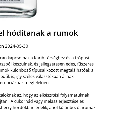
kel hódítanak a rumok
on 2024-05-30
kran kapcsolnak a Karib-térséghez és a trópusi
szból készülnek, és jellegzetesen édes, fűszeres
umok különböző típusai
között megtalálhatóak a
nedűk is, így széles választékban állnak
ferenciáknak megfelelően.
taloknak az, hogy az elkészítési folyamatuknak
tani. A cukornád vagy melasz erjesztése és
 sherry hordókban érlelik, ahol különböző aromák