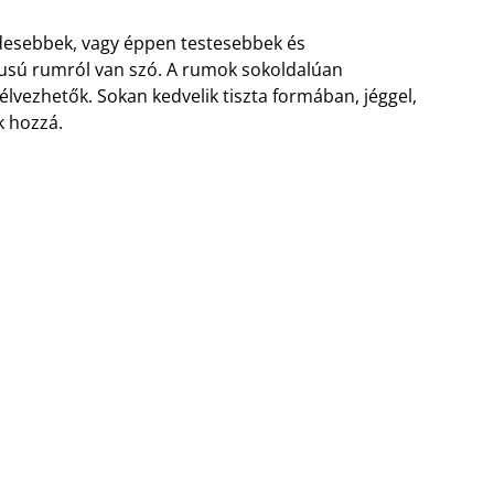
desebbek, vagy éppen testesebbek és
pusú rumról van szó. A rumok sokoldalúan
vezhetők. Sokan kedvelik tiszta formában, jéggel,
k hozzá.