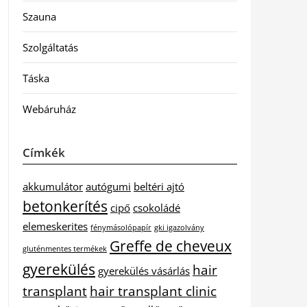
Szauna
Szolgáltatás
Táska
Webáruház
Címkék
akkumulátor
autógumi
beltéri ajtó
betonkerítés
cipő
csokoládé
elemeskerites
fénymásolópapír
gki igazolvány
Greffe de cheveux
gluténmentes termékek
gyerekülés
hair
gyerekülés vásárlás
transplant
hair transplant clinic