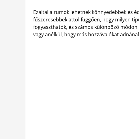
Ezáltal a rumok lehetnek könnyedebbek és é
fűszeresebbek attól függően, hogy milyen tí
fogyaszthatók, és számos különböző módon él
vagy anélkül, hogy más hozzávalókat adnána