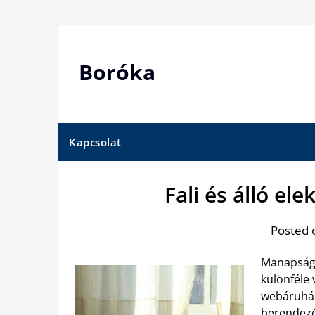
Skip
to
content
Boróka
Kapcsolat
Fali és álló e
Posted 
Manapság 
különféle 
webáruház
berendez