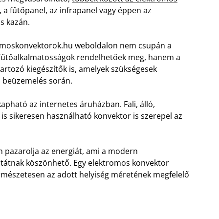
, a fűtőpanel, az infrapanel vagy éppen az
s kazán.
omoskonvektorok.hu weboldalon nem csupán a
 fűtőalkalmatosságok rendelhetőek meg, hanem a
artozó kiegészítők is, amelyek szükségesek
a beüzemelés során.
apható az internetes áruházban. Fali, álló,
e is sikeresen használható konvektor is szerepel az
m pazarolja az energiát, ami a modern
ztátnak köszönhető. Egy elektromos konvektor
ermészetesen az adott helyiség méretének megfelelő