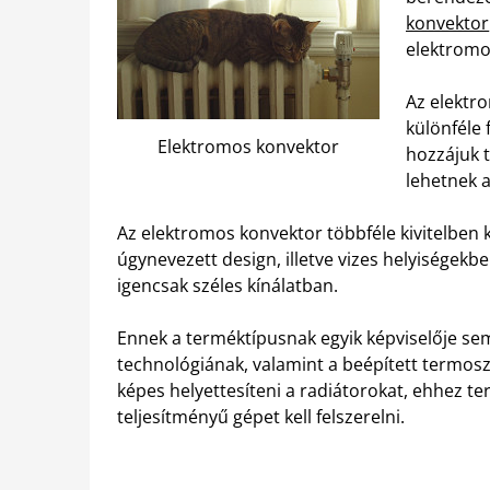
konvektor
elektromo
Az elektr
különféle
Elektromos konvektor
hozzájuk t
lehetnek 
Az elektromos konvektor többféle kivitelben k
úgynevezett design, illetve vizes helyiségekb
igencsak széles kínálatban.
Ennek a terméktípusnak egyik képviselője se
technológiának, valamint a beépített termos
képes helyettesíteni a radiátorokat, ehhez t
teljesítményű gépet kell felszerelni.