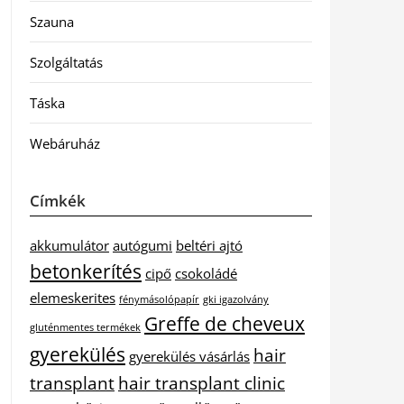
Szauna
Szolgáltatás
Táska
Webáruház
Címkék
akkumulátor
autógumi
beltéri ajtó
betonkerítés
cipő
csokoládé
elemeskerites
fénymásolópapír
gki igazolvány
Greffe de cheveux
gluténmentes termékek
gyerekülés
hair
gyerekülés vásárlás
transplant
hair transplant clinic