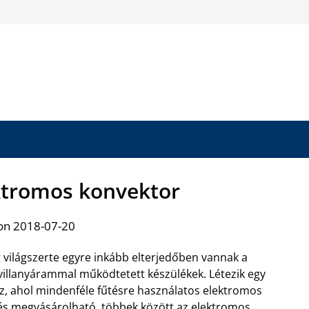
lektromos konvektor
on 2018-07-20
világszerte egyre inkább elterjedőben vannak a
villanyárammal működtetett készülékek. Létezik egy
, ahol mindenféle fűtésre használatos elektromos
és megvásárolható,
többek között az elektromos