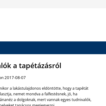
lók a tapétázásról
on 2017-08-07
ikor a lakástulajdonos eldöntötte, hogy a tapétát
lasztja, nemet mondva a falfestésnek, jó, ha
ánanéz a dolgoknak, mert vannak egyes tudnivalók,
elyeket tanácsos megjegyezni.