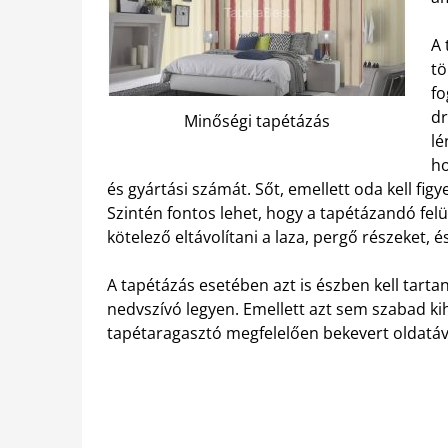
A 
tö
fo
dr
Minőségi tapétázás
lé
ho
és gyártási számát.
Sőt, emellett oda kell figy
Szintén fontos lehet, hogy a tapétázandó felü
kötelező eltávolítani a laza, pergő részeket, 
A tapétázás esetében azt is észben kell tartani
nedvszívó legyen. Emellett azt sem szabad ki
tapétaragasztó megfelelően bekevert oldatáva