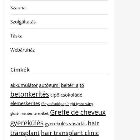
Szauna
Szolgáltatás
Táska
Webáruház
Címkék
akkumulátor
autógumi
beltéri ajtó
betonkerítés
cipő
csokoládé
elemeskerites
fénymásolópapír
gki igazolvány
Greffe de cheveux
gluténmentes termékek
gyerekülés
hair
gyerekülés vásárlás
transplant
hair transplant clinic