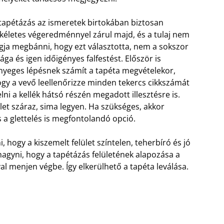
tapétázás az ismeretek birtokában biztosan
kéletes végeredménnyel zárul majd, és a tulaj nem
gja megbánni, hogy ezt választotta, nem a sokszor
ága és igen időigényes falfestést. Először is
nyeges lépésnek számít a tapéta megvételekor,
gy a vevő leellenőrizze minden tekercs cikkszámát
elni a kellék hátsó részén megadott illesztésre is.
let száraz, sima legyen. Ha szükséges, akkor
és a glettelés is megfontolandó opció.
, hogy a kiszemelt felület színtelen, teherbíró és jó
hagyni, hogy a tapétázás felületének alapozása a
l menjen végbe. Így elkerülhető a tapéta leválása.