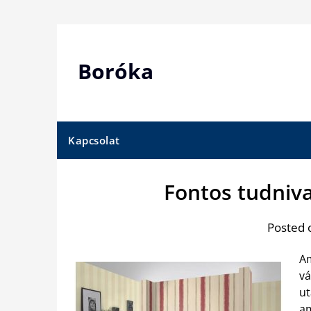
Skip
to
content
Boróka
Kapcsolat
Fontos tudniva
Posted 
Am
vá
ut
am