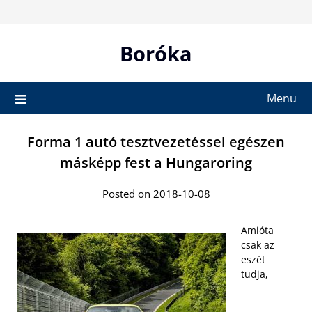
Skip
to
content
Boróka
Menu
Forma 1 autó tesztvezetéssel egészen
másképp fest a Hungaroring
Posted on 2018-10-08
Amióta
csak az
eszét
tudja,