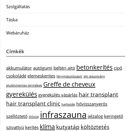
Szolgáltatás
Táska
Webáruház
Címkék
betonkerítés
akkumulátor
autógumi
beltéri ajtó
cipő
csokoládé
elemeskerites
fénymásolópapír
gki igazolvány
Greffe de cheveux
gluténmentes termékek
gyerekülés
hair transplant
gyerekülés vásárlás
hair transplant clinic
hővisszanyerős
hajfesték
infraszauna
szellőztető
jelzalog
keringető
illóolaj
klíma
kutyatáp
költöztetés
szivattyú
kerítés