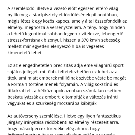
A szemlélődő, illetve a vezető előtt egészen eltérő világ
nyílik meg a startpisztoly eldördülésének pillanatában,
mégis létezik egy közös kapocs, amely által összefonódik az
élmény, méghozzá a versenyszellem. A tény, hogy minden
a lehető legoptimálisabban legyen kivitelezve, lehengerlő
stressz-forrásnak bizonyul, hiszen a 370 km/h sebesség
mellett már egyetlen elenyésző hiba is végzetes
kimenetelű lehet.
Ez az elengedhetetlen precizitás adja eme világhírű sport
sajátos jellegét, mi több, feltételezhetően ez lehet az a
titok, ami miatt emberek millióinak szívébe véste be magát
a Forma 1 történelmének folyamán. A világ sokszínű és
titkokkal teli, a hétköznapok azonban számtalan esetben
beskatulyázzák az embert, eltompítják a változás iránti
vágyukat és a szürkeség mocsarába kábítják.
Az autóverseny szemlélése, illetve egy ilyen fantasztikus
járgány irányítása rádöbbenti az élmény részeseit arra,
hogy másodpercek töredéke elég ahhoz, hogy
örömmámorban úszva, vagy alkalom adtán a vereség