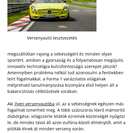
Versenyautó tesztvezetés
megszállottan rajong a sebességért és minden olyan
sportért, amiben a gyorsaság és a folyamatosan megújuló,
innovatív technológia kulcsfontosságú szerepet játszik?
Amennyiben probléma nélkül tud azonosulni a fentiekben
leírt fogalmakkal, a Forma 1 varázslatos világának
mélyreható tanulmányozása bizonyára első helyen áll a
bakancslistás célkitűzések sorában.
Aki
ilyen versenyautóba
ül, az a sebességnek egészen más
fogalmát ismerheti meg. A több százszoros lóerő mámorító
dübörgése, világszerte lelátók ezreinek közönségét nyűgözi
le, de mindez távol áll azon eufória-közeli élménytől, amit a
pilóták élnek át minden verseny során.