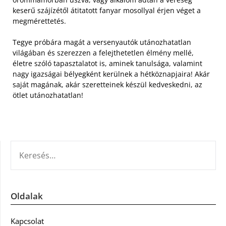
keserű szájízétől átitatott fanyar mosollyal érjen véget a
megmérettetés.
Tegye próbára magát a versenyautók utánozhatatlan
világában és szerezzen a felejthetetlen élmény mellé,
életre szóló tapasztalatot is, aminek tanulsága, valamint
nagy igazságai bélyegként kerülnek a hétköznapjaira! Akár
saját magának, akár szeretteinek készül kedveskedni, az
ötlet utánozhatatlan!
KERESÉS:
Oldalak
Kapcsolat