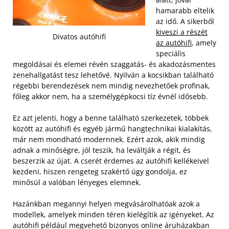
hamarabb eltelik
az idő. A sikerből
kiveszi a részét
Divatos autóhifi
az autóhifi
, amely
speciális
megoldásai és elemei révén szaggatás- és akadozásmentes
zenehallgatást tesz lehetővé. Nyilván a kocsikban található
régebbi berendezések nem mindig nevezhetőek profinak,
főleg akkor nem, ha a személygépkocsi tíz évnél idősebb.
Ez azt jelenti, hogy a benne található szerkezetek, többek
között az autóhifi és egyéb jármű hangtechnikai kialakítás,
már nem mondható modernnek. Ezért azok, akik mindig
adnak a minőségre, jól teszik, ha leváltják a régit, és
beszerzik az újat. A cserét érdemes az autóhifi kellékeivel
kezdeni, hiszen rengeteg szakértő úgy gondolja, ez
minősül a valóban lényeges elemnek.
Hazánkban megannyi helyen megvásárolhatóak azok a
modellek, amelyek minden téren kielégítik az igényeket. Az
autóhifi például megvehető bizonyos online áruházakban