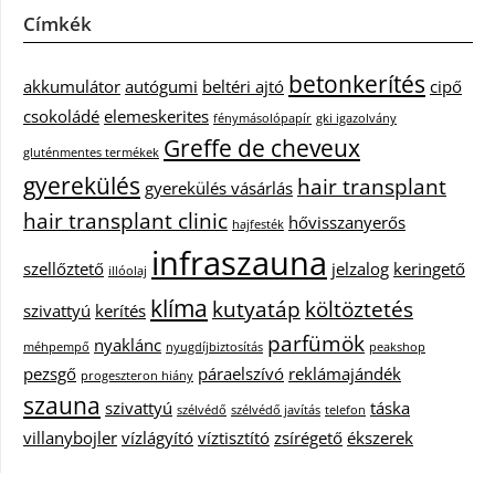
Címkék
betonkerítés
akkumulátor
autógumi
beltéri ajtó
cipő
csokoládé
elemeskerites
fénymásolópapír
gki igazolvány
Greffe de cheveux
gluténmentes termékek
gyerekülés
hair transplant
gyerekülés vásárlás
hair transplant clinic
hővisszanyerős
hajfesték
infraszauna
szellőztető
jelzalog
keringető
illóolaj
klíma
kutyatáp
költöztetés
szivattyú
kerítés
parfümök
nyaklánc
méhpempő
nyugdíjbiztosítás
peakshop
pezsgő
páraelszívó
reklámajándék
progeszteron hiány
szauna
szivattyú
táska
szélvédő
szélvédő javítás
telefon
villanybojler
vízlágyító
víztisztító
zsírégető
ékszerek