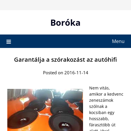
Skip
to
content
Boróka
Menu
Garantálja a szórakozást az autóhifi
Posted on 2016-11-14
Nem vitás,
amikor a kedvenc
zeneszámok
szólnak a
kocsiban egy
hosszabb,
fárasztóbb út
alatt, jóval