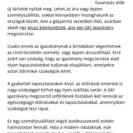
fuvarozás előtt
új tárlatok nyíltak meg. Lehet az áru vagy éppen
személyszállítás, sokkal könnyebben mozoghatunk az
országok között. Ami a gépjármű vezetőket illeti, azonban
akadt egy
plusz kötelezettség, ami egy GKI igazolvány
megszerzése.
Csakis ennek az igazolványnak a birtokában végezhetnek
az Unió területén személy- vagy éppen áruszállítást. Erre
azért van szükség, hogy az igazolvány megszerzése alatt
olyan tapasztalatokat tudjanak elsajátítani, amelyekre
aztán bármikor szükségük lehet.
A gyakorlati tapasztalatokon kívül, az előírások ismerete is
nagy szükséggel bírhat egy ilyen szállítás során. A GKI
igazolvány megszerző sofőröknek tisztában kell lenniük az
egészségügyi előírásokkal és tapasztalatokkal, amennyiben
szükségük lesz rájuk.
Ez egy személyszállítást végző autóbuszvezető esetén
halmozottan fennáll. Hála a modern iskoláknak, már