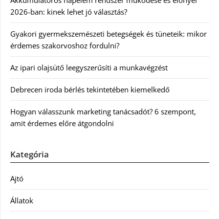
Akkumulátoros napelem rendszer működése és előnyei
2026-ban: kinek lehet jó választás?
Gyakori gyermekszemészeti betegségek és tüneteik: mikor
érdemes szakorvoshoz fordulni?
Az ipari olajsütő leegyszerűsíti a munkavégzést
Debrecen iroda bérlés tekintetében kiemelkedő
Hogyan válasszunk marketing tanácsadót? 6 szempont,
amit érdemes előre átgondolni
Kategória
Ajtó
Állatok