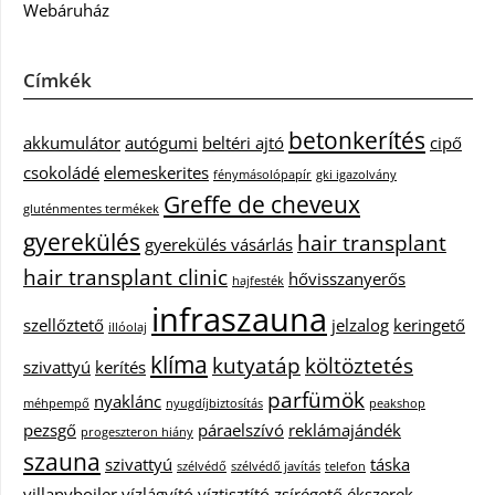
Webáruház
Címkék
betonkerítés
akkumulátor
autógumi
beltéri ajtó
cipő
csokoládé
elemeskerites
fénymásolópapír
gki igazolvány
Greffe de cheveux
gluténmentes termékek
gyerekülés
hair transplant
gyerekülés vásárlás
hair transplant clinic
hővisszanyerős
hajfesték
infraszauna
szellőztető
jelzalog
keringető
illóolaj
klíma
kutyatáp
költöztetés
szivattyú
kerítés
parfümök
nyaklánc
méhpempő
nyugdíjbiztosítás
peakshop
pezsgő
páraelszívó
reklámajándék
progeszteron hiány
szauna
szivattyú
táska
szélvédő
szélvédő javítás
telefon
villanybojler
vízlágyító
víztisztító
zsírégető
ékszerek