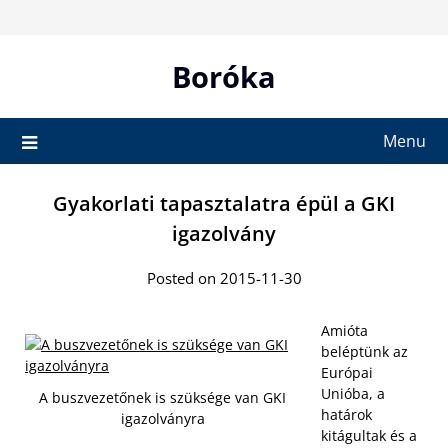
Skip
to
content
Boróka
Menu
Gyakorlati tapasztalatra épül a GKI
igazolvány
Posted on 2015-11-30
Amióta
beléptünk az
Európai
Unióba, a
A buszvezetőnek is szüksége van GKI
határok
igazolványra
kitágultak és a