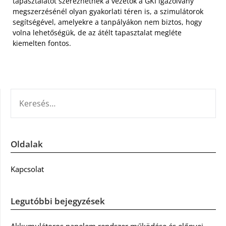
tapasztalatot szerezhetnek a vezetők a GKI igazolvány
megszerzésénél olyan gyakorlati téren is, a szimulátorok
segítségével, amelyekre a tanpályákon nem biztos, hogy
volna lehetőségük, de az átélt tapasztalat megléte
kiemelten fontos.
KERESÉS:
Oldalak
Kapcsolat
Legutóbbi bejegyzések