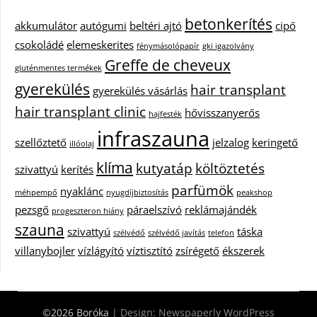
betonkerítés
akkumulátor
autógumi
beltéri ajtó
cipő
csokoládé
elemeskerites
fénymásolópapír
gki igazolvány
Greffe de cheveux
gluténmentes termékek
gyerekülés
hair transplant
gyerekülés vásárlás
hair transplant clinic
hővisszanyerős
hajfesték
infraszauna
szellőztető
jelzalog
keringető
illóolaj
klíma
kutyatáp
költöztetés
szivattyú
kerítés
parfümök
nyaklánc
méhpempő
nyugdíjbiztosítás
peakshop
pezsgő
páraelszívó
reklámajándék
progeszteron hiány
szauna
szivattyú
táska
szélvédő
szélvédő javítás
telefon
villanybojler
vízlágyító
víztisztító
zsírégető
ékszerek
©2026 Boróka
| Design:
Newspaperly WordPress