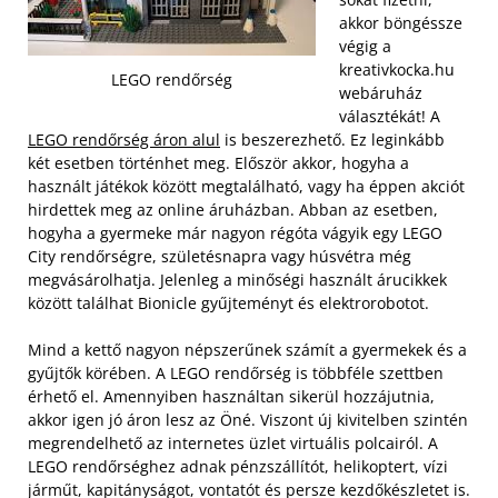
akkor böngéssze
végig a
kreativkocka.hu
LEGO rendőrség
webáruház
választékát! A
LEGO rendőrség áron alul
is beszerezhető. Ez leginkább
két esetben történhet meg. Először akkor, hogyha a
használt játékok között megtalálható, vagy ha éppen akciót
hirdettek meg az online áruházban. Abban az esetben,
hogyha a gyermeke már nagyon régóta vágyik egy LEGO
City rendőrségre, születésnapra vagy húsvétra még
megvásárolhatja. Jelenleg a minőségi használt árucikkek
között találhat Bionicle gyűjteményt és elektrorobotot.
Mind a kettő nagyon népszerűnek számít a gyermekek és a
gyűjtők körében. A LEGO rendőrség is többféle szettben
érhető el. Amennyiben használtan sikerül hozzájutnia,
akkor igen jó áron lesz az Öné. Viszont új kivitelben szintén
megrendelhető az internetes üzlet virtuális polcairól. A
LEGO rendőrséghez adnak pénzszállítót, helikoptert, vízi
járműt, kapitányságot, vontatót és persze kezdőkészletet is.