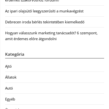
érdemes szakorvoshoz fordulni?
Az ipari olajsütő leegyszerűsíti a munkavégzést
Debrecen iroda bérlés tekintetében kiemelkedő
Hogyan válasszunk marketing tanácsadót? 6 szempont,
amit érdemes előre átgondolni
Kategória
Ajtó
Állatok
Autó
Egyéb