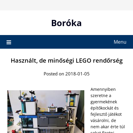
Skip
to
content
Boróka
Menu
Használt, de minőségi LEGO rendőrség
Posted on 2018-01-05
Amennyiben
szeretne a
gyermekének
építőkockát és
fejlesztő játékot
vásárolni, de
nem akar érte túl
sokat fizetni,