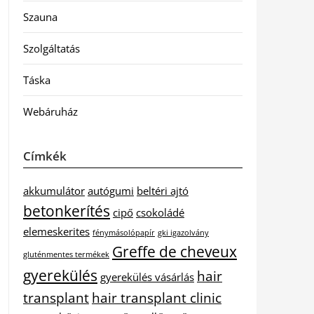
Szauna
Szolgáltatás
Táska
Webáruház
Címkék
akkumulátor
autógumi
beltéri ajtó
betonkerítés
cipő
csokoládé
elemeskerites
fénymásolópapír
gki igazolvány
Greffe de cheveux
gluténmentes termékek
gyerekülés
hair
gyerekülés vásárlás
transplant
hair transplant clinic