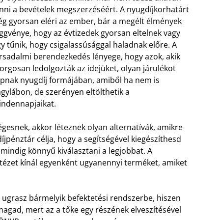
nni a bevételek megszerzéséért. A nyugdíjkorhatárt
ég gyorsan eléri az ember, bár a megélt élmények
ggvénye, hogy az évtizedek gyorsan eltelnek vagy
y tűnik, hogy csigalassúsággal haladnak előre. A
rsadalmi berendezkedés lényege, hogy azok, akik
orgosan ledolgozták az idejüket, olyan járulékot
pnak nyugdíj formájában, amiből ha nem is
gylábon, de szerényen eltölthetik a
ndennapjaikat.
gesnek, akkor léteznek olyan alternatívák, amikre
jpénztár célja, hogy a segítségével kiegészíthesd
mindig könnyű kiválasztani a legjobbat. A
ntézet kínál egyenként ugyanennyi terméket, amiket
t ugrasz bármelyik befektetési rendszerbe, hiszen
gad, mert az a tőke egy részének elveszítésével