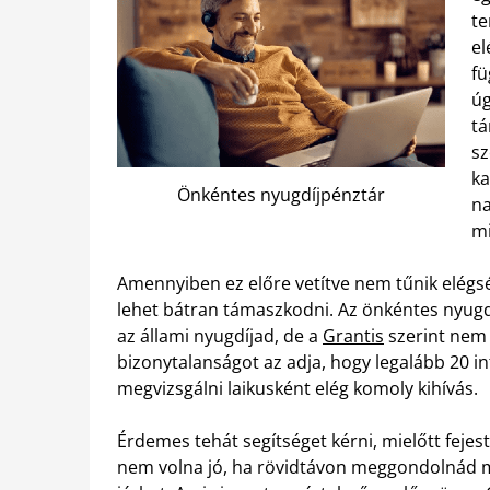
te
el
fü
úg
tá
sz
ka
Önkéntes nyugdíjpénztár
na
mi
Amennyiben ez előre vetítve nem tűnik elégsé
lehet bátran támaszkodni. Az önkéntes nyugdí
az állami nyugdíjad, de a
Grantis
szerint nem 
bizonytalanságot az adja, hogy legalább 20 i
megvizsgálni laikusként elég komoly kihívás.
Érdemes tehát segítséget kérni, mielőtt fejes
nem volna jó, ha rövidtávon meggondolnád ma