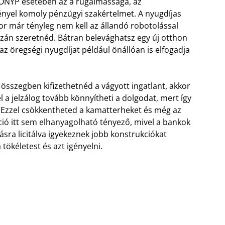
 ÖNYP esetében az a rugalmassága, az
nyel komoly pénzügyi szakértelmet. A nyugdíjas
r már tényleg nem kell az állandó robotolással
azán szeretnéd. Bátran belevághatsz egy új otthon
az öregségi nyugdíjat például önállóan is elfogadja
s összegben kifizethetnéd a vágyott ingatlant, akkor
l a jelzálog tovább könnyítheti a dolgodat, mert így
. Ezzel csökkentheted a kamatterheket és még az
áció itt sem elhanyagolható tényező, mivel a bankok
sra licitálva igyekeznek jobb konstrukciókat
tökéletest és azt igényelni.