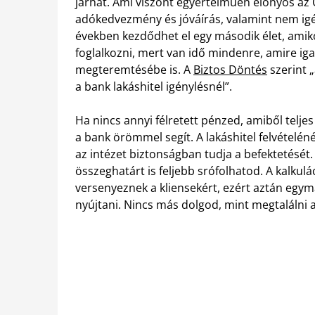
járhat. Ami viszont egyértelműen előnyös az
adókedvezmény és jóváírás, valamint nem igé
években kezdődhet el egy második élet, amiko
foglalkozni, mert van idő mindenre, amire ig
megteremtésébe is. A
Biztos Döntés
szerint „
a bank lakáshitel igénylésnél”.
Ha nincs annyi félretett pénzed, amiből telje
a bank örömmel segít. A lakáshitel felvételéné
az intézet biztonságban tudja a befektetését
összeghatárt is feljebb srófolhatod. A kalkul
versenyeznek a kliensekért, ezért aztán egymá
nyújtani. Nincs más dolgod, mint megtalálni a 