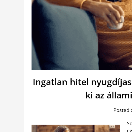
Ingatlan hitel nyugdíj
ki az álla
Posted 
So
eg