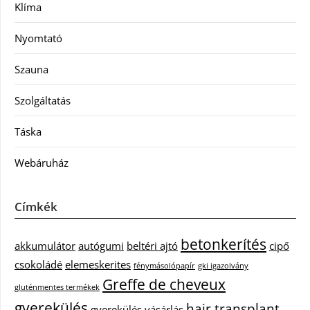
Klíma
Nyomtató
Szauna
Szolgáltatás
Táska
Webáruház
Címkék
betonkerítés
akkumulátor
autógumi
beltéri ajtó
cipő
csokoládé
elemeskerites
fénymásolópapír
gki igazolvány
Greffe de cheveux
gluténmentes termékek
gyerekülés
hair transplant
gyerekülés vásárlás