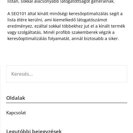
listán, sokkal alacsonyabb látogatottságot generálnak.
A SEO101 által kínált minőségi keresőoptimalizálás segít a
lista élére kerülni, ami kiemelkedő látogatószámot
eredményez, ezáltal sokkal többekhez jut el a kínált termék
vagy szolgáltatás. Minél profibb szakemberek végzik a
keresőoptimalizálás folyamatát, annál biztosabb a siker.
KERESÉS:
Oldalak
Kapcsolat
Legutóbbi bejegyzések