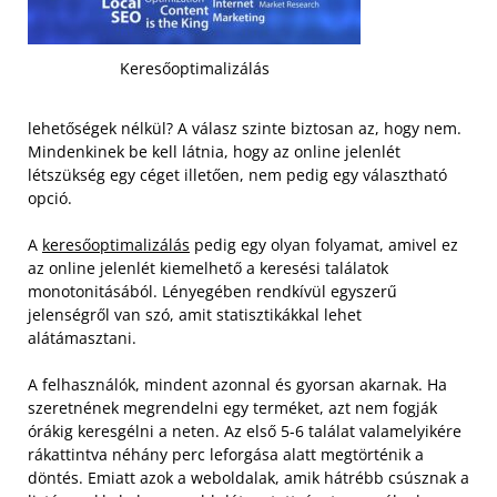
Keresőoptimalizálás
lehetőségek nélkül? A válasz szinte biztosan az, hogy nem.
Mindenkinek be kell látnia, hogy az online jelenlét
létszükség egy céget illetően, nem pedig egy választható
opció.
A
keresőoptimalizálás
pedig egy olyan folyamat, amivel ez
az online jelenlét kiemelhető a keresési találatok
monotonitásából. Lényegében rendkívül egyszerű
jelenségről van szó, amit statisztikákkal lehet
alátámasztani.
A felhasználók, mindent azonnal és gyorsan akarnak. Ha
szeretnének megrendelni egy terméket, azt nem fogják
órákig keresgélni a neten. Az első 5-6 találat valamelyikére
rákattintva néhány perc leforgása alatt megtörténik a
döntés. Emiatt azok a weboldalak, amik hátrébb csúsznak a