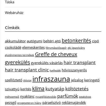
Táska
Webáruház
Címkék
betonkerítés
akkumulátor
autógumi
beltéri ajtó
cipő
csokoládé
elemeskerites
fénymásolópapír
gki igazolvány
Greffe de cheveux
gluténmentes termékek
gyerekülés
hair transplant
gyerekülés vásárlás
hair transplant clinic
hővisszanyerős
hajfesték
infraszauna
szellőztető
jelzalog
keringető
illóolaj
klíma
kutyatáp
költöztetés
szivattyú
kerítés
parfümök
nyaklánc
méhpempő
nyugdíjbiztosítás
peakshop
pezsgő
páraelszívó
reklámajándék
progeszteron hiány