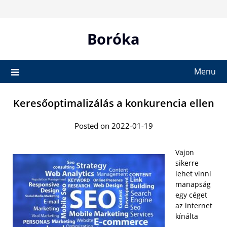
Skip
to
content
Boróka
Menu
Keresőoptimalizálás a konkurencia ellen
Posted on 2022-01-19
Vajon
sikerre
lehet vinni
manapság
egy céget
az internet
kínálta