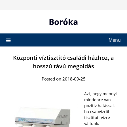
Skip
to
content
Boróka
Menu
Központi víztisztító családi házhoz, a
hosszú távú megoldás
Posted on 2018-09-25
Azt, hogy mennyi
mindenre van
pozitív hatással,
ha csapvízről
tisztított vízre
váltunk,