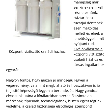
manapság már
senkinek nem kell
részleteznünk.
Háztartások
tucatjai döntenek
ezen megoldás
mellett és élnek a
lehetőséggel, amit
nyújtani tud.
Kiváló választás a
Központi víztisztító családi házhoz
központi víztisztító
családi házhoz
és
társas ingatlanhoz
egyaránt.
Nagyon fontos, hogy igazán jó minőségű legyen a
végeredmény, valamint megbízható és hosszútávon is jó
teljesítő képességű legyen a berendezés. Nagy gonddal
olvassunk utána a kínálatokban szereplő számtalan
márkának, típusnak, technológiának, hiszen egészségünk
védelme, a család biztonsága elsődleges szempont!