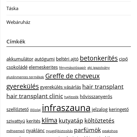
Táska
Webáruház
Címkék
betonkerítés
akkumulátor
autógumi
beltéri ajtó
cipő
csokoládé
elemeskerites
fénymásolópapír
gki igazolvány
Greffe de cheveux
gluténmentes termékek
gyerekülés
hair transplant
gyerekülés vásárlás
hair transplant clinic
hővisszanyerős
hajfesték
infraszauna
szellőztető
jelzalog
keringető
illóolaj
klíma
kutyatáp
költöztetés
szivattyú
kerítés
parfümök
nyaklánc
méhpempő
nyugdíjbiztosítás
peakshop