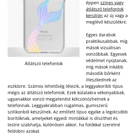
éppen
színes vagy
átlátszó telefontok
kerüljön
az új vagy a
meglévő készülékre.
Egyes darabok
praktikusabbak, míg
mások vizuálisan
vonzóbbak. Egyesek
védelmet nyújtanak,
Átlátszó telefontok
míg mások inkább
második bőrként
illeszkednek az
eszközre. Számos lehetőség létezik, a leggyakoribb típus
mégis az átlátszó telefontok. Ezek külalakra vékonyabbak,
ugyanakkor vonzó megjelenést kölcsönözhetnek a
telefonnak.
Leggyakrabban rugalmas, gumiszerű
szilikonból készülnek. Az említett típus egyike a legolcsóbb
borítóknak, amelyeket egyedi mintákkal is díszíthet és
testre szabhatja, különösen akkor, ha fotókkal szeretné
feldobni azokat.