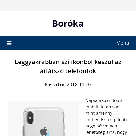
Skip
to
content
Boróka
Menu
Leggyakrabban szilikonból készül az
átlátszó telefontok
Posted on 2018-11-03
Napjainkban több
mobiltelefon van,
mint amennyi
ember. Ez azt jelenti,
hogy bőven van
lehetőség arra, hogy