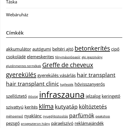
Táska
Webáruház
Címkék
betonkerítés
akkumulátor
autógumi
beltéri ajtó
cipő
csokoládé
elemeskerites
fénymásolópapír
gki igazolvány
Greffe de cheveux
gluténmentes termékek
gyerekülés
hair transplant
gyerekülés vásárlás
hair transplant clinic
hővisszanyerős
hajfesték
infraszauna
szellőztető
jelzalog
keringető
illóolaj
klíma
kutyatáp
költöztetés
szivattyú
kerítés
parfümök
nyaklánc
méhpempő
nyugdíjbiztosítás
peakshop
pezsgő
páraelszívó
reklámajándék
progeszteron hiány