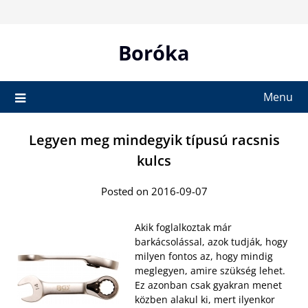
Skip
to
content
Boróka
Menu
Legyen meg mindegyik típusú racsnis
kulcs
Posted on 2016-09-07
Akik foglalkoztak már
barkácsolással, azok tudják, hogy
milyen fontos az, hogy mindig
meglegyen, amire szükség lehet.
Ez azonban csak gyakran menet
közben alakul ki, mert ilyenkor