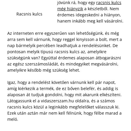
jövünk rá, hogy egy
racsnis kulcs
még hiányzik
a készletből. Nem
Racsnis kulcs
érdemes idegeskedni a hiányon,
hanem inkább meg kell vásárolni.
Az interneten erre egyszerűen van lehetőségünk, és még
arra sem kell várnunk, hogy reggel kinyisson a bolt, mert a
nap bármelyik percében leadhatjuk a rendelésünket. De
pontosan melyik típusú racsnis kulcs az, amelyikre
szükségünk van? Egyúttal érdemes alaposan átbogarászni
az egész szerszámosládát, és mindegyiket megvásárolni,
amelyikre később még szükség lehet.
Igaz, hogy a rendelést követően várnunk kell pár napot,
amíg kiérkezik a termék, de ez bőven belefér, és addig is
alaposan át tudjuk gondolni, hogy mit akarunk elkészíteni.
Látogassunk el a vidaszerszam.hu oldalra, és a számos
racsnis kulcs közül a leginkább megfelelőket válasszuk ki.
Ezek után aztán már nem kell félnünk, hogy félbe marad a
meló.