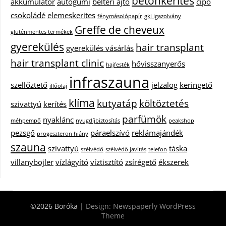
betonkerítés
akkumulátor
autógumi
beltéri ajtó
cipő
csokoládé
elemeskerites
fénymásolópapír
gki igazolvány
Greffe de cheveux
gluténmentes termékek
gyerekülés
hair transplant
gyerekülés vásárlás
hair transplant clinic
hővisszanyerős
hajfesték
infraszauna
szellőztető
jelzalog
keringető
illóolaj
klíma
kutyatáp
költöztetés
szivattyú
kerítés
parfümök
nyaklánc
méhpempő
nyugdíjbiztosítás
peakshop
pezsgő
páraelszívó
reklámajándék
progeszteron hiány
szauna
szivattyú
táska
szélvédő
szélvédő javítás
telefon
villanybojler
vízlágyító
víztisztító
zsírégető
ékszerek
©2026 Boróka
| Design:
Newspaperly WordPress
Theme