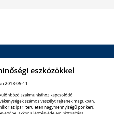
inőségi eszközökkel
on 2018-05-11
 különböző szakmunkához kapcsolódó
vékenységek számos veszélyt rejtenek magukban.
ikor az ipari területen nagymennyiségű por kerül
levegőbe, akkor a
légzésvédelem biztosítása