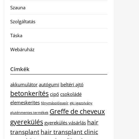
Szauna
Szolgáltatás
Táska
Webáruház
Címkék
akkumulátor
autógumi
beltéri ajtó
betonkerítés
cipő
csokoládé
elemeskerites
fénymásolópapír
gki igazolvány
Greffe de cheveux
gluténmentes termékek
gyerekülés
hair
gyerekülés vásárlás
transplant
hair transplant clinic