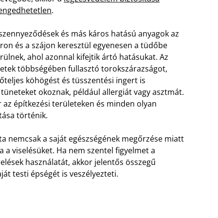
engedhetetlen
.
szennyeződések és más káros hatású anyagok az
ron és a szájon keresztül egyenesen a tüdőbe
rülnek, ahol azonnal kifejtik ártó hatásukat. Az
etek többségében fullasztó torokszárazságot,
őteljes köhögést és tüsszentési ingert is
tüneteket okoznak, például allergiát vagy asztmát.
 az építkezési területeken és minden olyan
ása történik.
ata nemcsak a saját egészségének megőrzése miatt
ja a viselésüket. Ha nem szentel figyelmet a
elések használatát, akkor jelentős összegű
t testi épségét is veszélyezteti.