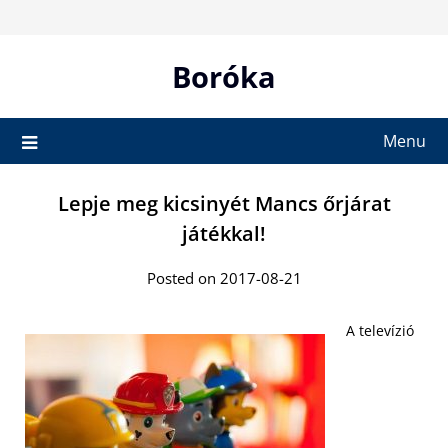
Skip
to
content
Boróka
Menu
Lepje meg kicsinyét Mancs őrjárat
játékkal!
Posted on 2017-08-21
A televízió