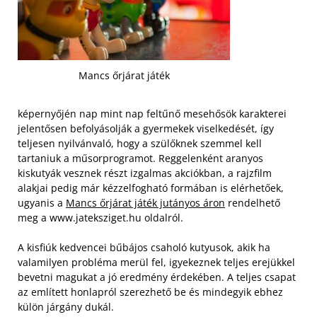
Mancs őrjárat játék
képernyőjén nap mint nap feltűnő mesehősök karakterei
jelentősen befolyásolják a gyermekek viselkedését, így
teljesen nyilvánvaló, hogy a szülőknek szemmel kell
tartaniuk a műsorprogramot. Reggelenként aranyos
kiskutyák vesznek részt izgalmas akciókban, a rajzfilm
alakjai pedig már kézzelfogható formában is elérhetőek,
ugyanis a
Mancs őrjárat játék jutányos áron
rendelhető
meg a www.jateksziget.hu oldalról.
A kisfiúk kedvencei bűbájos csaholó kutyusok, akik ha
valamilyen probléma merül fel, igyekeznek teljes erejükkel
bevetni magukat a jó eredmény érdekében. A teljes csapat
az említett honlapról szerezhető be és mindegyik ebhez
külön járgány dukál.