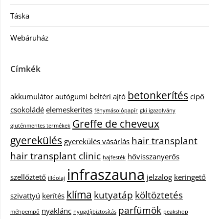
Táska
Webáruház
Címkék
betonkerítés
akkumulátor
autógumi
beltéri ajtó
cipő
csokoládé
elemeskerites
fénymásolópapír
gki igazolvány
Greffe de cheveux
gluténmentes termékek
gyerekülés
hair transplant
gyerekülés vásárlás
hair transplant clinic
hővisszanyerős
hajfesték
infraszauna
szellőztető
jelzalog
keringető
illóolaj
klíma
kutyatáp
költöztetés
szivattyú
kerítés
parfümök
nyaklánc
méhpempő
nyugdíjbiztosítás
peakshop