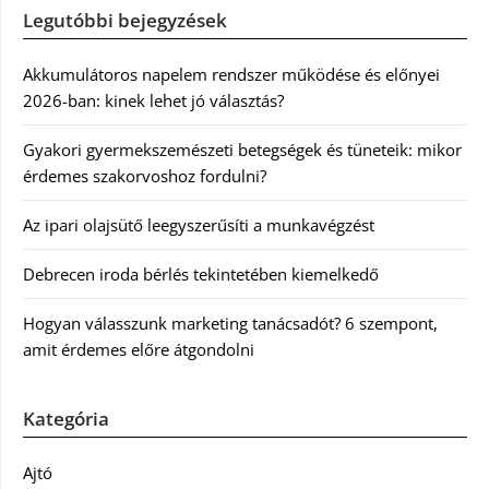
Legutóbbi bejegyzések
Akkumulátoros napelem rendszer működése és előnyei
2026-ban: kinek lehet jó választás?
Gyakori gyermekszemészeti betegségek és tüneteik: mikor
érdemes szakorvoshoz fordulni?
Az ipari olajsütő leegyszerűsíti a munkavégzést
Debrecen iroda bérlés tekintetében kiemelkedő
Hogyan válasszunk marketing tanácsadót? 6 szempont,
amit érdemes előre átgondolni
Kategória
Ajtó