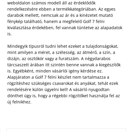
weboldalon számos modell áll az érdeklődők
rendelkezésére ebben a termékkategóriában. Az egyes
darabok mellett, nemcsak az ár és a kinézetet mutató
fénykép található, hanem a megfelelő Golf 7 felni
kiválasztása érdekében, fel vannak tüntetve az alapadatok
is.
Mindegyik típusról tudni lehet ezeket a tulajdonságokat,
mint amilyen a méret, a szélesség, az átmérő, a szín, a
dizájn, az osztókör vagy a furatszám. A négydarabos
tárcsaszett árában itt szintén benne vannak a kiegészítők
is. Egyébként, minden vásárlói igény kérdése ez.
Alapjáraton a Golf 7 felni készlet nem tartalmazza a
rögzítéshez szükséges csavarokat és anyákat, tehát ezek
rendelésére külön ügyelni kell! A vásárló nyugodtan
dönthet úgy is, hogy a régebbi rögzítőket használja fel az
új felnikhez.
KERESÉS: