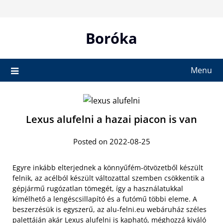
Skip
to
content
Boróka
Menu
Lexus alufelni a hazai piacon is van
Posted on 2022-08-25
Egyre inkább elterjednek a könnyűfém-ötvözetből készült
felnik, az acélból készült változattal szemben csökkentik a
gépjármű rugózatlan tömegét, így a használatukkal
kímélhető a lengéscsillapító és a futómű többi eleme. A
beszerzésük is egyszerű, az alu-felni.eu webáruház széles
palettáján akár Lexus alufelni
is kapható, méghozzá kiváló