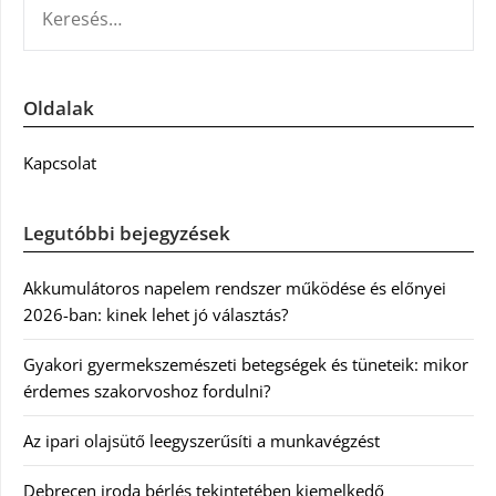
Oldalak
Kapcsolat
Legutóbbi bejegyzések
Akkumulátoros napelem rendszer működése és előnyei
2026-ban: kinek lehet jó választás?
Gyakori gyermekszemészeti betegségek és tüneteik: mikor
érdemes szakorvoshoz fordulni?
Az ipari olajsütő leegyszerűsíti a munkavégzést
Debrecen iroda bérlés tekintetében kiemelkedő