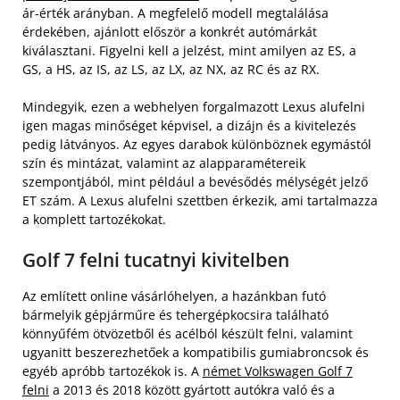
ár-érték arányban. A megfelelő modell megtalálása
érdekében, ajánlott először a konkrét autómárkát
kiválasztani. Figyelni kell a jelzést, mint amilyen az ES, a
GS, a HS, az IS, az LS, az LX, az NX, az RC és az RX.
Mindegyik, ezen a webhelyen forgalmazott Lexus alufelni
igen magas minőséget képvisel, a dizájn és a kivitelezés
pedig látványos. Az egyes darabok különböznek egymástól
szín és mintázat, valamint az alapparamétereik
szempontjából, mint például a bevésődés mélységét jelző
ET szám. A Lexus alufelni szettben érkezik, ami tartalmazza
a komplett tartozékokat.
Golf 7 felni tucatnyi kivitelben
Az említett online vásárlóhelyen, a hazánkban futó
bármelyik gépjárműre és tehergépkocsira található
könnyűfém ötvözetből és acélból készült felni, valamint
ugyanitt beszerezhetőek a kompatibilis gumiabroncsok és
egyéb apróbb tartozékok is. A
német Volkswagen Golf 7
felni
a 2013 és 2018 között gyártott autókra való és a