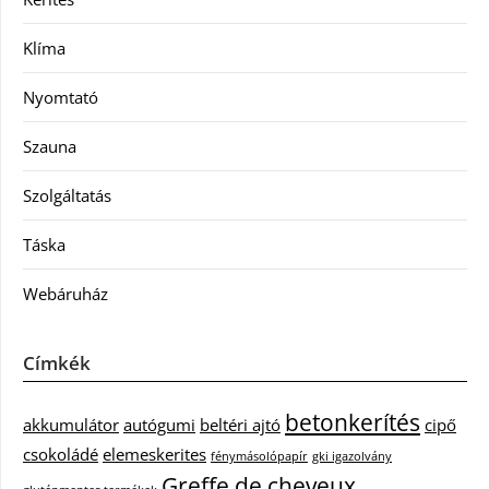
Klíma
Nyomtató
Szauna
Szolgáltatás
Táska
Webáruház
Címkék
betonkerítés
akkumulátor
autógumi
beltéri ajtó
cipő
csokoládé
elemeskerites
fénymásolópapír
gki igazolvány
Greffe de cheveux