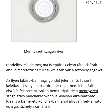
konyhával
Mennyezeti szagelszívó
rendelkeztek, de még ma is épülnek olyan társasházak,
ahol elméretezik és túl szűkre szablyák a főzőhelyiségeket.
Az ilyen lakásokban nagy gondot jelent a főzés során
keletkezett szag, mert a kicsi tér miatt nem lehet fali
elszívót felszerelni. Sokan nem tudják, de a
mennyezeti
szagelszívó panellakásokban is kiválóan
alkalmazható.
Ideális a kisméretű konyhákban, ahol alig van hely a hűtő
és a gáztűzhely számára is.