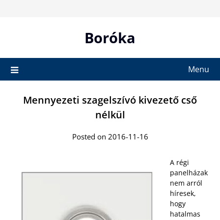
Skip
to
content
Boróka
Menu
Mennyezeti szagelszívó kivezető cső
nélkül
Posted on 2016-11-16
A régi
panelházak
nem arról
híresek,
hogy
hatalmas