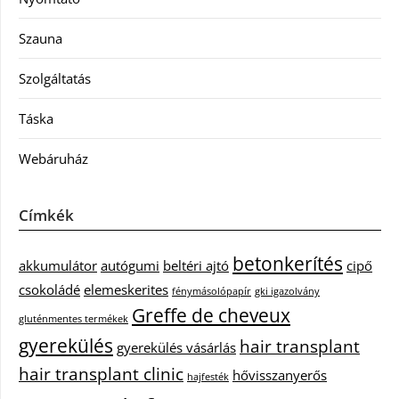
Szauna
Szolgáltatás
Táska
Webáruház
Címkék
betonkerítés
akkumulátor
autógumi
beltéri ajtó
cipő
csokoládé
elemeskerites
fénymásolópapír
gki igazolvány
Greffe de cheveux
gluténmentes termékek
gyerekülés
hair transplant
gyerekülés vásárlás
hair transplant clinic
hővisszanyerős
hajfesték