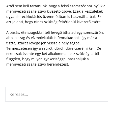
Attól sem kell tartanunk, hogy a felső szomszédhoz nyílik a
mennyezeti szagelszívó kivezető csöve. Ezek a készülékek
ugyanis recirkulációs üzemmódban is használhatóak. Ez
azt jelenti, hogy nincs szükség feltétlenül kivezető csőre.
A párás, ételszagokkal teli levegő áthalad egy szénszűrőn,
ahol a szag és vízmolekulák is fennakadnak, így már a
tiszta, száraz levegő jön vissza a helyiségbe.
Természetesen így a szűrőt időről-időre cserélni kell. De
erre csak évente egy-két alkalommal lesz szükség, attól
függően, hogy milyen gyakorisággal használjuk a
mennyezeti szagelszívó berendezést.
KERESÉS: