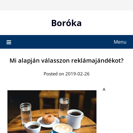
Skip
to
content
Boróka
Menu
Mi alapján válasszon reklámajándékot?
Posted on 2019-02-26
A