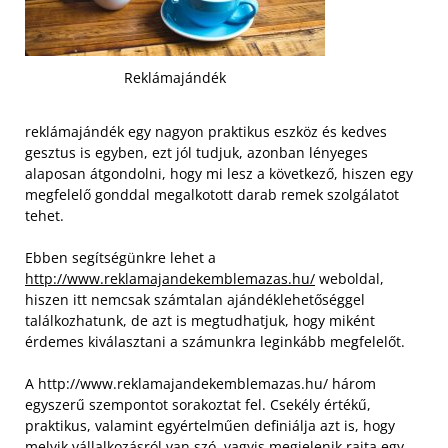
Reklámajándék
reklámajándék egy nagyon praktikus eszköz és kedves
gesztus is egyben, ezt jól tudjuk, azonban lényeges
alaposan átgondolni, hogy mi lesz a következő, hiszen egy
megfelelő gonddal megalkotott darab remek szolgálatot
tehet.
Ebben segítségünkre lehet a
http://www.reklamajandekemblemazas.hu/
weboldal,
hiszen itt nemcsak számtalan ajándéklehetőséggel
találkozhatunk, de azt is megtudhatjuk, hogy miként
érdemes kiválasztani a számunkra leginkább megfelelőt.
A http://www.reklamajandekemblemazas.hu/ három
egyszerű szempontot sorakoztat fel. Csekély értékű,
praktikus, valamint egyértelműen definiálja azt is, hogy
melyik vállalkozásról van szó, vagyis megjelenik rajta egy