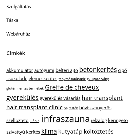
Szolgáltatás
Táska
Webáruház
Címkék
betonkerítés
akkumulátor
autógumi
beltéri ajtó
cipő
csokoládé
elemeskerites
fénymásolópapír
gki igazolvány
Greffe de cheveux
gluténmentes termékek
gyerekülés
hair transplant
gyerekülés vásárlás
hair transplant clinic
hővisszanyerős
hajfesték
infraszauna
szellőztető
jelzalog
keringető
illóolaj
klíma
kutyatáp
költöztetés
szivattyú
kerítés