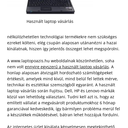
Használt laptop vásárlás
nélkülözhetetlen technológiai termékekre nem szükséges
ezreket költeni, elég csupán alaposan utánanézni a hazai
kínálatnak, hiszen így jelentős összeget lehet megspórolni.
A www.laptopoazis.hu weboldalnak köszönhetően, soha
nem volt
ennyire egyszerű a használt laptop vásárlás
. A
honlap alaposan átvizsgált hordozható számítógépeket
értékesít, amelyek mind kívül, mind belül fel lettek mérve,
technikai és esztétikai szemszögből egyaránt. A használt
laptop vásárlás során Fujitsu, Dell, HP és Lenovo márkák
közül van lehetőség választani.
Tudni kell azt is, hogy az
említett vállalat a megvásárolt produktumokhoz 6 hónap
garanciával kedveskedik, így bármilyen probléma merül fel
a készülékek működésével, bátran lehet hozzájuk fordulni.
Az internetes üzlet kínálata kényelmesen megtekinthető