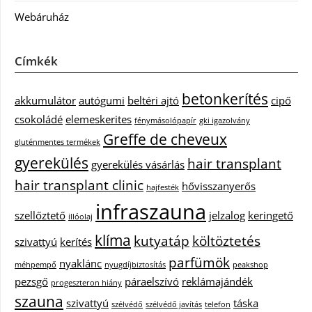
Webáruház
Címkék
betonkerítés
akkumulátor
autógumi
beltéri ajtó
cipő
csokoládé
elemeskerites
fénymásolópapír
gki igazolvány
Greffe de cheveux
gluténmentes termékek
gyerekülés
hair transplant
gyerekülés vásárlás
hair transplant clinic
hővisszanyerős
hajfesték
infraszauna
szellőztető
jelzalog
keringető
illóolaj
klíma
kutyatáp
költöztetés
szivattyú
kerítés
parfümök
nyaklánc
méhpempő
nyugdíjbiztosítás
peakshop
pezsgő
páraelszívó
reklámajándék
progeszteron hiány
szauna
szivattyú
táska
szélvédő
szélvédő javítás
telefon