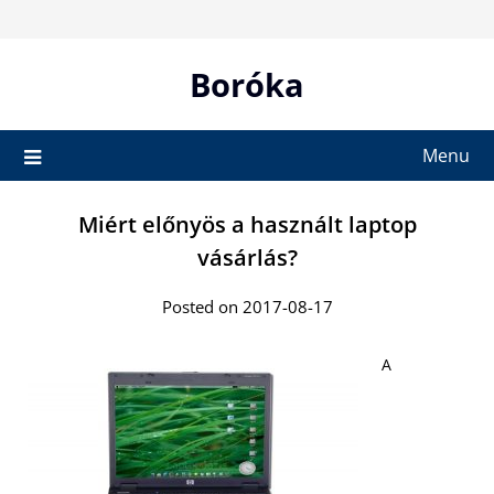
Skip
to
content
Boróka
Menu
Miért előnyös a használt laptop
vásárlás?
Posted on 2017-08-17
A