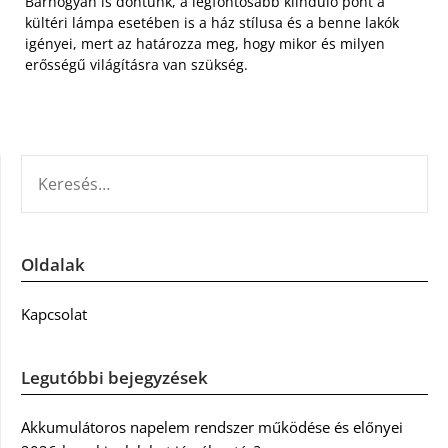
Bárhogyan is döntünk, a legfontosabb kiinduló pont a
kültéri lámpa esetében is a ház stílusa és a benne lakók
igényei, mert az határozza meg, hogy mikor és milyen
erősségű világításra van szükség.
KERESÉS:
Oldalak
Kapcsolat
Legutóbbi bejegyzések
Akkumulátoros napelem rendszer működése és előnyei