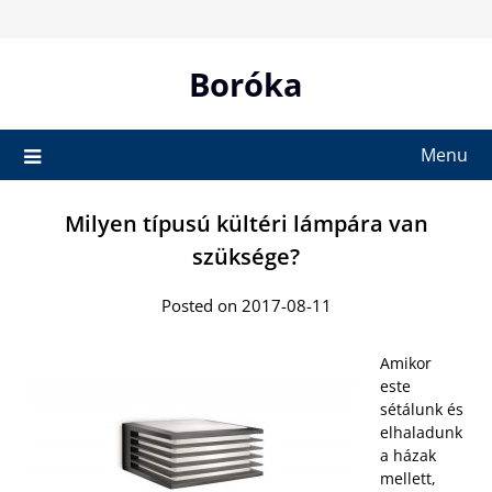
Skip
to
content
Boróka
Menu
Milyen típusú kültéri lámpára van
szüksége?
Posted on 2017-08-11
Amikor
este
sétálunk és
elhaladunk
a házak
mellett,