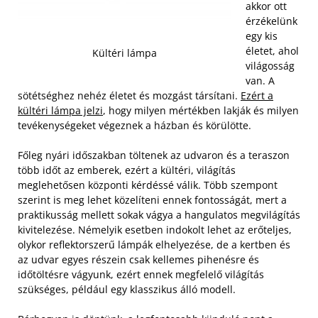
akkor ott
érzékelünk
egy kis
életet, ahol
Kültéri lámpa
világosság
van. A
sötétséghez nehéz életet és mozgást társítani.
Ezért a
kültéri lámpa jelzi
, hogy milyen mértékben lakják és milyen
tevékenységeket végeznek a házban és körülötte.
Főleg nyári időszakban töltenek az udvaron és a teraszon
több időt az emberek, ezért a kültéri, világítás
meglehetősen központi kérdéssé válik. Több szempont
szerint is meg lehet közelíteni ennek fontosságát, mert a
praktikusság mellett sokak vágya a hangulatos megvilágítás
kivitelezése.
Némelyik esetben indokolt lehet az erőteljes,
olykor reflektorszerű lámpák elhelyezése, de a kertben és
az udvar egyes részein csak kellemes pihenésre és
időtöltésre vágyunk, ezért ennek megfelelő világítás
szükséges, például egy klasszikus álló modell.