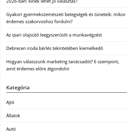
2026-ban: kinek lehet jó választás?
Gyakori gyermekszemészeti betegségek és tüneteik: mikor
érdemes szakorvoshoz fordulni?
Az ipari olajsütő leegyszerűsíti a munkavégzést
Debrecen iroda bérlés tekintetében kiemelkedő
Hogyan válasszunk marketing tanácsadót? 6 szempont,
amit érdemes előre átgondolni
Kategória
Ajtó
Állatok
Autó