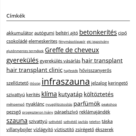
Címkék
betonkerítés
akkumulátor
autógumi
beltéri ajtó
cipő
csokoládé
elemeskerites
fénymásolópapír
gki igazolvány
Greffe de cheveux
gluténmentes termékek
gyerekülés
hair transplant
gyerekülés vásárlás
hair transplant clinic
hővisszanyerős
hajfesték
infraszauna
szellőztető
jelzalog
keringető
illóolaj
klíma
kutyatáp
költöztetés
szivattyú
kerítés
parfümök
nyaklánc
méhpempő
nyugdíjbiztosítás
peakshop
pezsgő
páraelszívó
reklámajándék
progeszteron hiány
szauna
szivattyú
táska
szélvédő
szélvédő javítás
telefon
villanybojler
vízlágyító
víztisztító
zsírégető
ékszerek