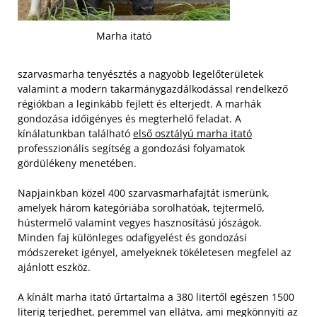
Marha itató
szarvasmarha tenyésztés a nagyobb legelőterületek
valamint a modern takarmánygazdálkodással rendelkező
régiókban a leginkább fejlett és elterjedt. A marhák
gondozása időigényes és megterhelő feladat. A
kínálatunkban található
első osztályú marha itató
professzionális segítség a gondozási folyamatok
gördülékeny menetében.
Napjainkban közel 400 szarvasmarhafajtát ismerünk,
amelyek három kategóriába sorolhatóak, tejtermelő,
hústermelő valamint vegyes hasznosítású jószágok.
Minden faj különleges odafigyelést és gondozási
módszereket igényel, amelyeknek tökéletesen megfelel az
ajánlott eszköz.
A kínált marha itató űrtartalma a 380 litertől egészen 1500
literig terjedhet, peremmel van ellátva, ami megkönnyíti az