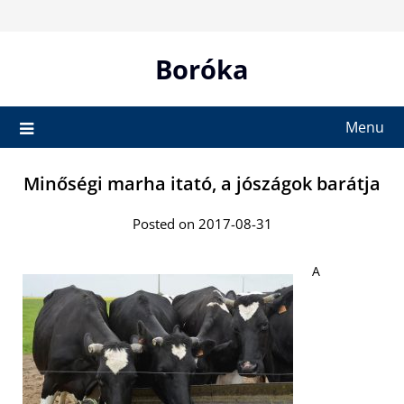
Skip
to
content
Boróka
Menu
Minőségi marha itató, a jószágok barátja
Posted on 2017-08-31
A