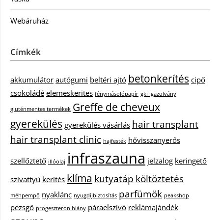
Webáruház
Címkék
betonkerítés
akkumulátor
autógumi
beltéri ajtó
cipő
csokoládé
elemeskerites
fénymásolópapír
gki igazolvány
Greffe de cheveux
gluténmentes termékek
gyerekülés
hair transplant
gyerekülés vásárlás
hair transplant clinic
hővisszanyerős
hajfesték
infraszauna
szellőztető
jelzalog
keringető
illóolaj
klíma
kutyatáp
költöztetés
szivattyú
kerítés
parfümök
nyaklánc
méhpempő
nyugdíjbiztosítás
peakshop
pezsgő
páraelszívó
reklámajándék
progeszteron hiány