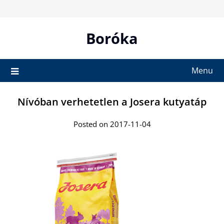
Skip
to
content
Boróka
Menu
Nívóban verhetetlen a Josera kutyatáp
Posted on 2017-11-04