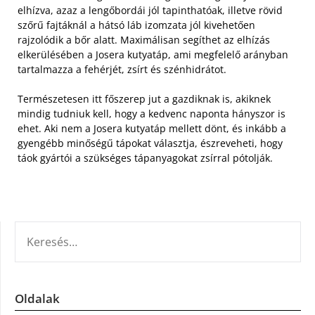
elhízva, azaz a lengőbordái jól tapinthatóak, illetve rövid
szőrű fajtáknál a hátsó láb izomzata jól kivehetően
rajzolódik a bőr alatt.
Maximálisan segíthet az elhízás
elkerülésében a Josera kutyatáp, ami megfelelő arányban
tartalmazza a fehérjét, zsírt és szénhidrátot.
Természetesen itt főszerep jut a gazdiknak is, akiknek
mindig tudniuk kell, hogy a kedvenc naponta hányszor is
ehet. Aki nem a Josera kutyatáp mellett dönt, és inkább a
gyengébb minőségű tápokat választja, észreveheti, hogy
táok gyártói a szükséges tápanyagokat zsírral pótolják.
KERESÉS:
Oldalak