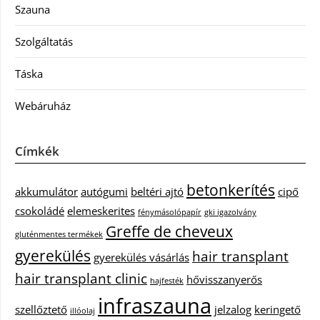
Szauna
Szolgáltatás
Táska
Webáruház
Címkék
betonkerítés
akkumulátor
autógumi
beltéri ajtó
cipő
csokoládé
elemeskerites
fénymásolópapír
gki igazolvány
Greffe de cheveux
gluténmentes termékek
gyerekülés
hair transplant
gyerekülés vásárlás
hair transplant clinic
hővisszanyerős
hajfesték
infraszauna
szellőztető
jelzalog
keringető
illóolaj