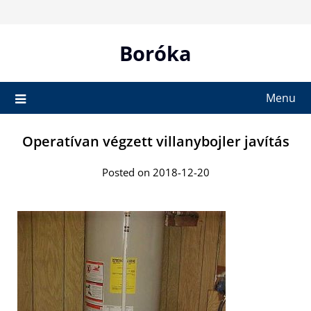
Skip
to
content
Boróka
Menu
Operatívan végzett villanybojler javítás
Posted on 2018-12-20