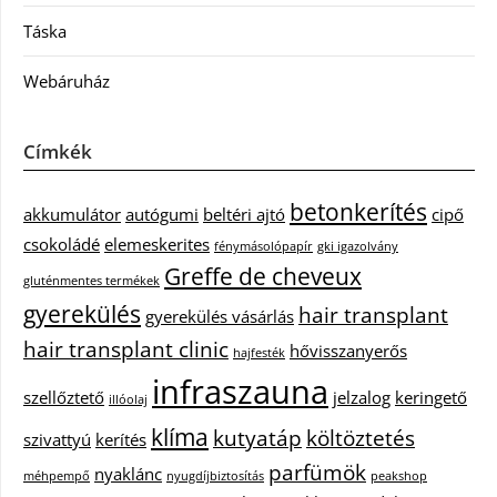
Táska
Webáruház
Címkék
betonkerítés
akkumulátor
autógumi
beltéri ajtó
cipő
csokoládé
elemeskerites
fénymásolópapír
gki igazolvány
Greffe de cheveux
gluténmentes termékek
gyerekülés
hair transplant
gyerekülés vásárlás
hair transplant clinic
hővisszanyerős
hajfesték
infraszauna
szellőztető
jelzalog
keringető
illóolaj
klíma
kutyatáp
költöztetés
szivattyú
kerítés
parfümök
nyaklánc
méhpempő
nyugdíjbiztosítás
peakshop