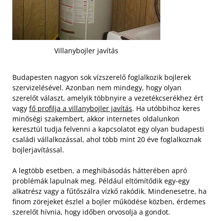
Villanybojler javítás
Budapesten nagyon sok vízszerelő foglalkozik bojlerek
szervizelésével. Azonban nem mindegy, hogy olyan
szerelőt választ, amelyik többnyire a vezetékcserékhez ért
vagy
fő profilja a villanybojler javítás
. Ha utóbbihoz keres
minőségi szakembert, akkor internetes oldalunkon
keresztül tudja felvenni a kapcsolatot egy olyan budapesti
családi vállalkozással, ahol több mint 20 éve foglalkoznak
bojlerjavítással.
A legtöbb esetben, a meghibásodás hátterében apró
problémák lapulnak meg. Például eltömítődik egy-egy
alkatrész vagy a fűtőszálra vízkő rakódik. Mindenesetre, ha
finom zörejeket észlel a bojler működése közben, érdemes
szerelőt hívnia, hogy időben orvosolja a gondot.