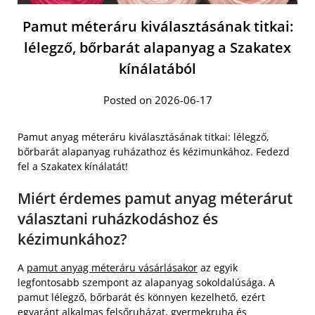
Pamut méteráru kiválasztásának titkai:
lélegző, bőrbarát alapanyag a Szakatex
kínálatából
Posted on 2026-06-17
Pamut anyag méteráru kiválasztásának titkai: lélegző,
bőrbarát alapanyag ruházathoz és kézimunkához. Fedezd
fel a Szakatex kínálatát!
Miért érdemes pamut anyag méterárut
választani ruházkodáshoz és
kézimunkához?
A
pamut anyag méteráru vásárlásakor
az egyik
legfontosabb szempont az alapanyag sokoldalúsága. A
pamut lélegző, bőrbarát és könnyen kezelhető, ezért
egyaránt alkalmas felsőruházat, gyermekruha és