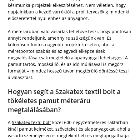
kézimunka-projektek elkészítéséhez. Nem véletlen, hogy
napjainkban a kezdő varróktól a profi tervezőkig mindenki
előszeretettel nyúl ehhez az anyaghoz.
A méteráruban való vásárlás lehetővé teszi, hogy pontosan
annyit rendeljünk, amennyire szükségünk van. Ez
különösen fontos nagyobb projektek esetén, ahol a
méretpontos szabás és az egyedi elképzelések
megvalósítása csak megfelelő alapanyaggal lehetséges. A
pamut tartós, mosásálló, és az idő múlásával is megőrzi
formáját – mindez hosszú távon megtérülő döntéssé teszi
a választást.
Hogyan segít a Szakatex textil bolt a
tökéletes pamut méteráru
megtalálásában?
A
Szakatex textil bolt
közel 600 négyzetméteres raktárban
kínál pamut kelméket, szöveteket és alapanyagokat, ahol a
vásárló személyesen is megtekintheti és megtapogathatja