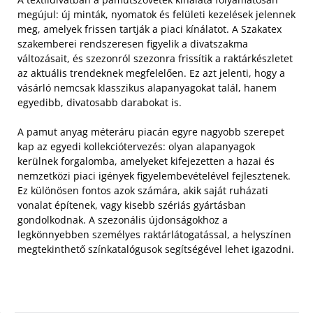
megújul: új minták, nyomatok és felületi kezelések jelennek
meg, amelyek frissen tartják a piaci kínálatot. A Szakatex
szakemberei rendszeresen figyelik a divatszakma
változásait, és szezonról szezonra frissítik a raktárkészletet
az aktuális trendeknek megfelelően. Ez azt jelenti, hogy a
vásárló nemcsak klasszikus alapanyagokat talál, hanem
egyedibb, divatosabb darabokat is.
A pamut anyag méteráru piacán egyre nagyobb szerepet
kap az egyedi kollekciótervezés: olyan alapanyagok
kerülnek forgalomba, amelyeket kifejezetten a hazai és
nemzetközi piaci igények figyelembevételével fejlesztenek.
Ez különösen fontos azok számára, akik saját ruházati
vonalat építenek, vagy kisebb szériás gyártásban
gondolkodnak. A szezonális újdonságokhoz a
legkönnyebben személyes raktárlátogatással, a helyszínen
megtekinthető színkatalógusok segítségével lehet igazodni.