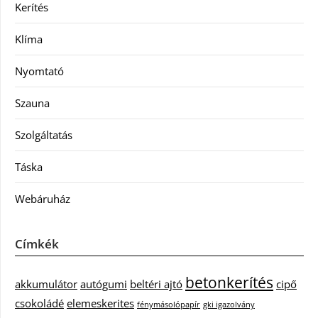
Kerítés
Klíma
Nyomtató
Szauna
Szolgáltatás
Táska
Webáruház
Címkék
betonkerítés
akkumulátor
autógumi
beltéri ajtó
cipő
csokoládé
elemeskerites
fénymásolópapír
gki igazolvány