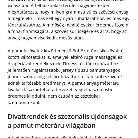
választani. A felhasználási terület nagymértékben
meghatározza, hogy milyen grammsúlyú és szövésű anyag
a megfelelő – más kell egy nyári ruhadarabhoz, és más egy
táncruházathoz. A minőség megítélésekor érdemes figyelni
a fonal finomságára, a szövés sűrűségére és arra, hogy az
anyag hogyan viselkedik mosás után.
A pamutszövetek között megkülönböztetünk síkszövött és
kötött változatokat is, amelyek eltérő rugalmassággal és
drapériával rendelkeznek. Fitness- és táncruházathoz
jellemzően rugalmasabb, jersey típusú pamutanyagok
jönnek szóba, míg felsőruházathoz a stabilabb szövetek
adnak tartósabb eredményt. A pamut anyag méteráru
kiválasztásakor tehát a tervezett végfelhasználásból
érdemes kiindulni, nem csupán az esztétikai
szempontokból.
Divattrendek és szezonális újdonságok
a pamut méteráru világában
A textildivatban a pamutszövetek kínálata folyamatosan