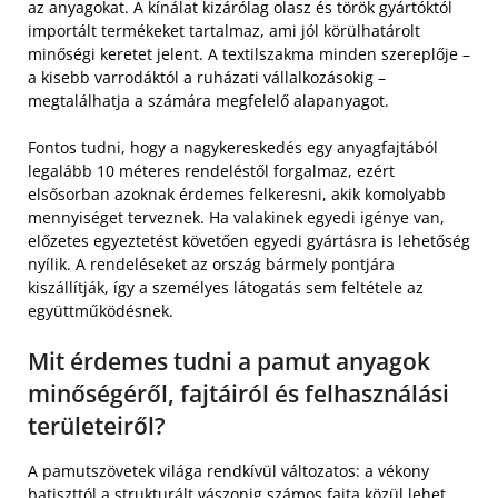
az anyagokat. A kínálat kizárólag olasz és török gyártóktól
importált termékeket tartalmaz, ami jól körülhatárolt
minőségi keretet jelent. A textilszakma minden szereplője –
a kisebb varrodáktól a ruházati vállalkozásokig –
megtalálhatja a számára megfelelő alapanyagot.
Fontos tudni, hogy a nagykereskedés egy anyagfajtából
legalább 10 méteres rendeléstől forgalmaz, ezért
elsősorban azoknak érdemes felkeresni, akik komolyabb
mennyiséget terveznek. Ha valakinek egyedi igénye van,
előzetes egyeztetést követően egyedi gyártásra is lehetőség
nyílik. A rendeléseket az ország bármely pontjára
kiszállítják, így a személyes látogatás sem feltétele az
együttműködésnek.
Mit érdemes tudni a pamut anyagok
minőségéről, fajtáiról és felhasználási
területeiről?
A pamutszövetek világa rendkívül változatos: a vékony
batiszttól a strukturált vászonig számos fajta közül lehet